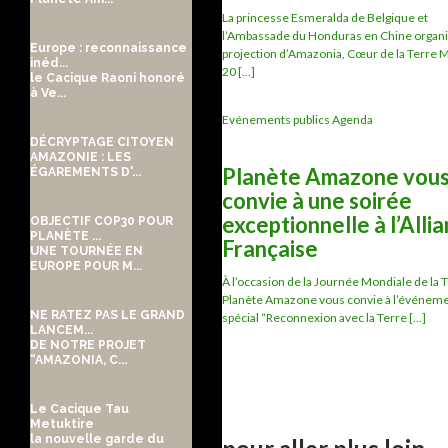
La princesse Esmeralda de Belgique et
l’Ambassade du Honduras en Chine organ
Europe : reconnaissance
projection d’Amazonia, Cœur de la Terre M
inéd...
20 [...]
le Cacique Raoni honoré
à Ve...
Evénements publics Agenda
DÉCRYPTAGE CITOYEN
AMAZONIE : LES
Planète Amazone vou
ÉGAREMENTS D'...
convie à une soirée
exceptionnelle à l’Alli
OBJECTIF COP30 POUR
PLANÈTE ...
Française
UNE TOURNÉE EN
EUROPE POUR M...
À l’occasion de la Journée Mondiale de la T
Planète Amazone vous convie à l’événem
NE RATEZ PAS LE GRAND
spécial “Reconnexion avec la Terre [...]
LANCEM...
DE NOTRE PROJET
“AMAZONIA, C...
Le Cacique Tau
Metuktire
la nouvelle garde du