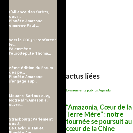
L'Alliance des forêts,
des r...
Planète Amazone
emmène Paul ...
Vers la COP30 : renforcer
le...
PA emmène
l'eurodéputé Thoma...
2ème édition du Forum
des pe...
actus liées
Planète Amazone
s'engage aup...
Evénements publics Agenda
Mouans-Sartoux 2025
Notre film Amazonia...
ouvre...
“Amazonia, Cœur de la
Terre Mère” : notre
tournée se poursuit au
Strasbourg : Parlement
des J...
cœur de la Chine
Le Cacique Tau et
Planète Am...