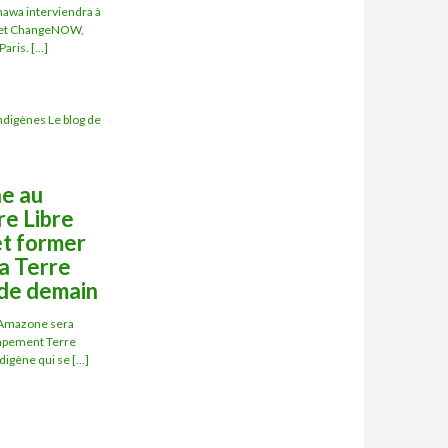
inawa interviendra à
et ChangeNOW,
ris. [...]
digènes Le blog de
e au
e Libre
et former
la Terre
 de demain
e Amazone sera
ampement Terre
digène qui se [...]