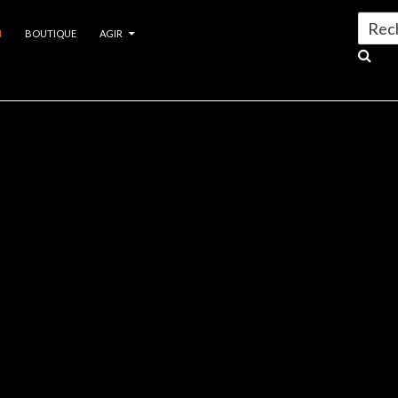
Search
N
BOUTIQUE
AGIR
for:
22 NOVEMBRE 2021
MORGANE KARBOWIAK
TERRA LIB
SHEYLA JURUNA DANS T
LIBRE : LA LUTTE POUR L
SAUVEGARDE DE SON PE
Portrait de Sheyla Juruna, représentante du peupl