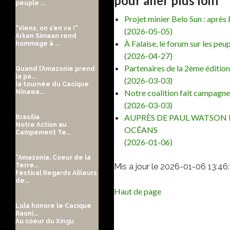
pour aller plus loin
peuple ...
Projet minier Belo Sun : aprè
“Viens, on s’en va !”
(2026-05-05)
Arkan Simaan rend
À Falaise, le forum sur les p
hommage à ...
(2026-04-27)
Partenaires de la 2ème édition
Quand l’Amazonie prend
la pa...
(2026-03-03)
la tournée du Cacique
Notre coalition fait campagne 
Ninawa...
(2026-03-03)
AUPRÈS DE PAUL WATSON 
Brasília
Notre Action au
OCÉANS
Campement Te...
(2026-01-06)
“Amazonia, Coeur de la
Mis a jour le 2026-01-06 13:46
Terre...
Festival Regards Ailleurs
de...
Haut de page
Lula honore le Cacique
Raoni...
Au coeur du Xingu