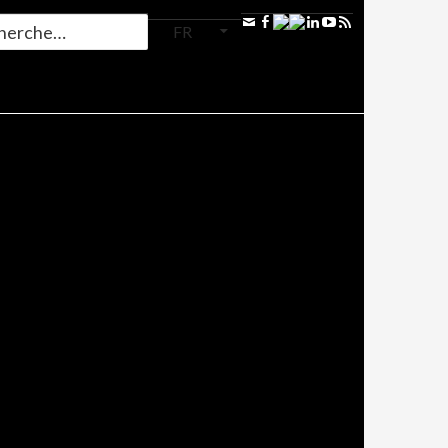
FR
RE
,
CASTING
ERRA
A
UPLE
e Juruna,