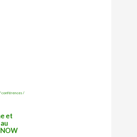
/ conférences /
e et
 au
geNOW