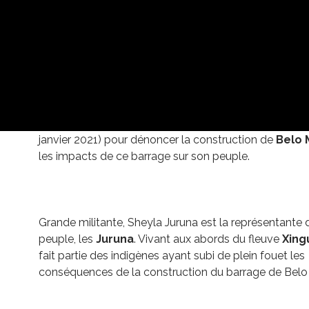
qui apparaît dans le film Terra Libre.
Crédit photo : © Planète Amazone / Gert-Peter Bru
Sheyla Juruna
intervient dans le film
#TerraLibre
de
#GertPeterBruch
produit par
#PlaneteAmazone
(sort
janvier 2021) pour dénoncer la construction de
Belo 
les impacts de ce barrage sur son peuple.
Grande militante, Sheyla Juruna est la représentante 
peuple, les
Juruna
. Vivant aux abords du fleuve
Xing
fait partie des indigènes ayant subi de plein fouet les
conséquences de la construction du barrage de Belo