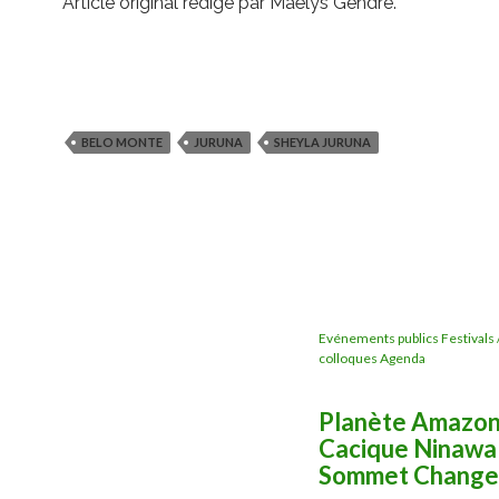
Article original rédigé par Maëlys Gendre.
BELO MONTE
JURUNA
SHEYLA JURUNA
Evénements publics Festivals 
colloques Agenda
Planète Amazon
Cacique Ninawa
Sommet Chan