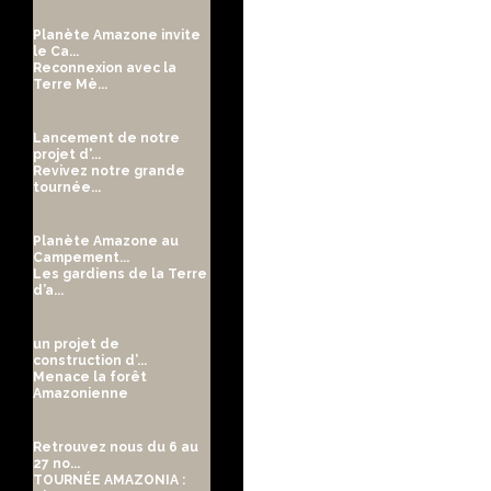
Planète Amazone invite
le Ca...
Reconnexion avec la
Terre Mè...
Lancement de notre
projet d'...
Revivez notre grande
tournée...
Planète Amazone au
Campement...
Les gardiens de la Terre
d’a...
un projet de
construction d’...
Menace la forêt
Amazonienne
Retrouvez nous du 6 au
27 no...
TOURNÉE AMAZONIA :