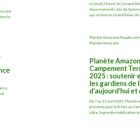
Le jeudi 24 avril, le Cacique N
deux moments clés du Somm
ise une
qui se tient au Grand Palais de Pa
ère le
Planète Amazone Peuples et in
Planète Amazone
s
Planète Amazon
Campement Terr
ance
2025 : soutenir 
les gardiens de 
erre,
d’aujourd’hui et
ent
Du 7 au 11 avril 2025, Planèt
présente pour la 8ᵉ fois au C
Libre, la grande mobilisation in