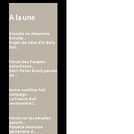
A la une
Écocide en Amazonie
brésilie...
Projet de mine d'or Belo
Sun...
Forum des Peuples
Autochtone...
Gert-Peter Bruch parrain
de ...
Notre coalition fait
campagn...
La France doit
reconnaître l...
Forum sur les peuples
autoch...
Planète Amazone
partenaire d...