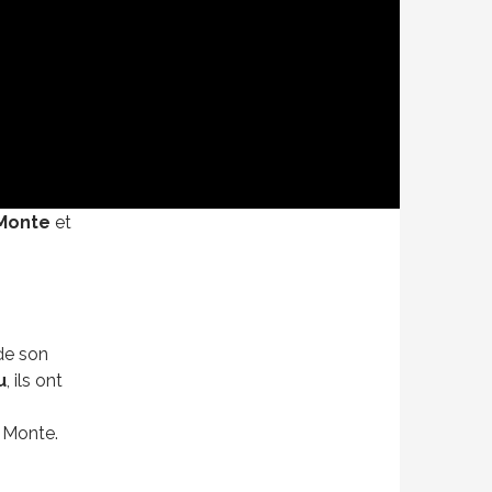
ch
ie le 6
Monte
et
de son
u
, ils ont
 Monte.