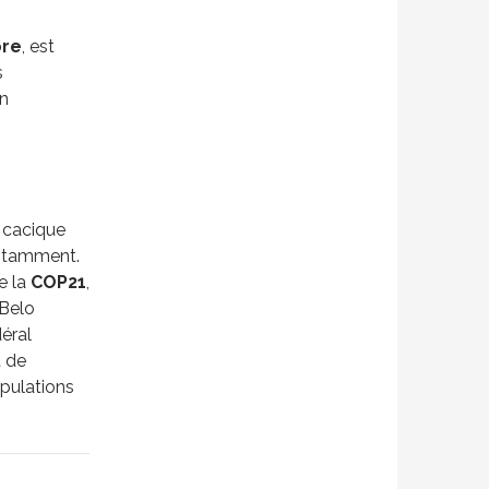
bre
, est
s
on
 cacique
tamment.
e la
COP21
,
 Belo
éral
t de
opulations