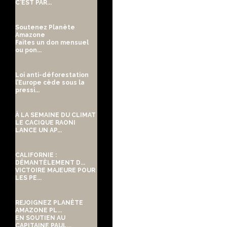
C'EST PAR...
Soutenez Planète
Amazone
Faites un don mensuel
ou pon...
Loi anti-déforestation
l’Europe cède sous la
pressi...
À LA SEMAINE DU CLIMAT
LE CACIQUE RAONI
LANCE UN AP...
CALIFORNIE :
DÉMANTÈLEMENT D...
VICTOIRE MAJEURE POUR
LES PE...
REJOIGNEZ PLANÈTE
AMAZONE PL...
EN SOUTIEN AU
CAPITAINE PAUL...