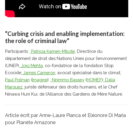
“
Curbing crisis and enabling implementation:
the role of criminal law”
Participants :
Patricia Kameri-Mbote
, Directrice du
département de droit des Nations Unies pour l’environnement
(UNEP),
Jojo Mehta
, co-fondatrice de la fondation Stop
Ecocide;
James Cameron
, avocat spécialisé dans le climat;
Paul Polman
(
Imagine
) ;
Nnimmo Bassey
(
HOMEF
);
Dalia
Marquez
, juriste défenseur des droits humains, et le Chef
Ninawa Huni Kui, de l’Alliance des Gardiens de Mère Nature.
Article écrit par Anne-Laure Pianca et Eléonore Di Maria
pour Planète Amazone