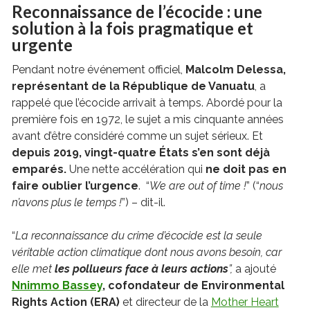
Reconnaissance de l’écocide : une
solution à la fois pragmatique et
urgente
Pendant notre événement officiel,
Malcolm Delessa,
représentant de la République de Vanuatu
, a
rappelé que l’écocide arrivait à temps. Abordé pour la
première fois en 1972, le sujet a mis cinquante années
avant d’être considéré comme un sujet sérieux. Et
depuis 2019,
vingt-quatre États s’en sont déjà
emparés.
Une nette accélération qui
ne doit pas en
faire oublier l’urgence
. “
We are out of time !
” (“
nous
n’avons plus le temps !
”) – dit-il.
“
La reconnaissance du crime d’écocide est la seule
véritable action climatique dont nous avons besoin, car
elle met
les pollueurs face à leurs actions
”,
a ajouté
Nnimmo Bassey
, cofondateur de Environmental
Rights Action (ERA)
et directeur de la
Mother Heart