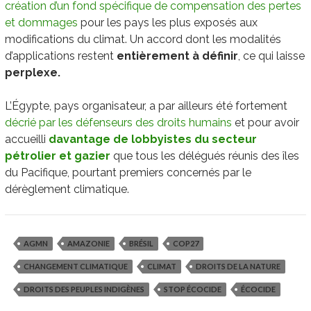
création d’un fond spécifique de compensation des pertes
et dommages
pour les pays les plus exposés aux
modifications du climat. Un accord dont les modalités
d’applications restent
entièrement à définir
, ce qui laisse
perplexe.
L’Égypte, pays organisateur, a par ailleurs été fortement
décrié par les défenseurs des droits humains
et pour avoir
accueilli
davantage de lobbyistes du secteur
pétrolier et gazier
que tous les délégués réunis des îles
du Pacifique, pourtant premiers concernés par le
dérèglement climatique.
AGMN
AMAZONIE
BRÉSIL
COP27
CHANGEMENT CLIMATIQUE
CLIMAT
DROITS DE LA NATURE
DROITS DES PEUPLES INDIGÈNES
STOP ÉCOCIDE
ÉCOCIDE