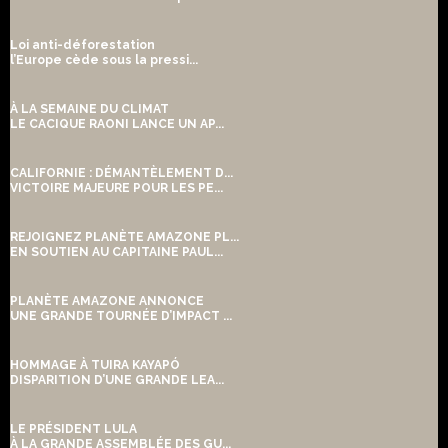
Loi anti-déforestation
l’Europe cède sous la pressi...
À LA SEMAINE DU CLIMAT
LE CACIQUE RAONI LANCE UN AP...
CALIFORNIE : DÉMANTÈLEMENT D...
VICTOIRE MAJEURE POUR LES PE...
REJOIGNEZ PLANÈTE AMAZONE PL...
EN SOUTIEN AU CAPITAINE PAUL...
PLANÈTE AMAZONE ANNONCE
UNE GRANDE TOURNÉE D’IMPACT ...
HOMMAGE À TUIRA KAYAPÓ
DISPARITION D’UNE GRANDE LEA...
LE PRÉSIDENT LULA
À LA GRANDE ASSEMBLÉE DES GU...