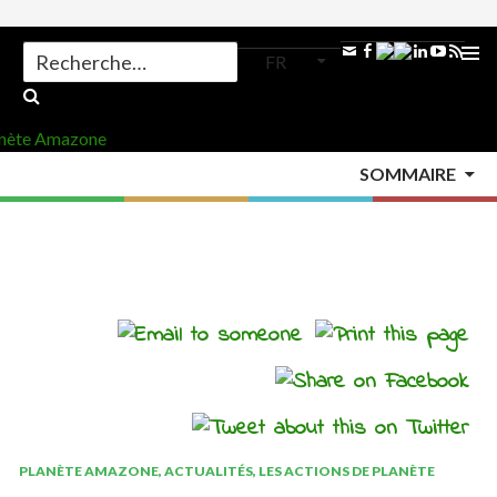
Search
FR
for:
ALLER
AU
MENU
CONTENU
SOMMAIRE
PRINCI
Accueil
>
Actualités
>
PLANÈTE AMAZONE
,
ACTUALITÉS
,
LES ACTIONS DE PLANÈTE