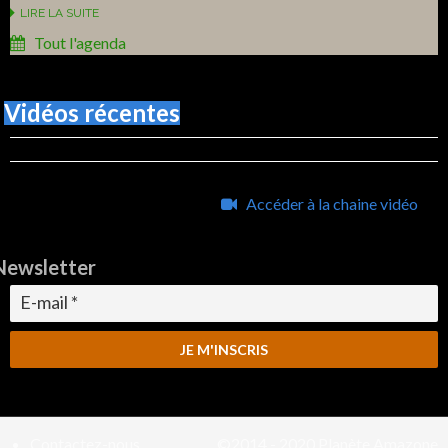
LIRE LA SUITE
Tout l'agenda
Vidéos récentes
Accéder à la chaine vidéo
Newsletter
Contactez-nous
©2014 - 2020
Planète Amazone