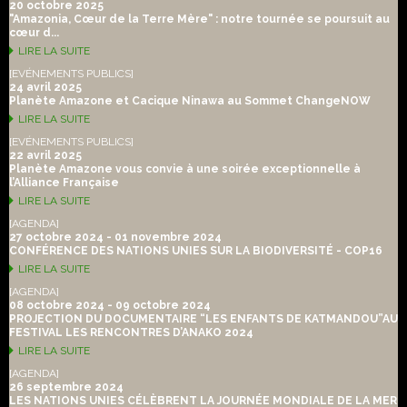
20 octobre 2025
"Amazonia, Cœur de la Terre Mère" : notre tournée se poursuit au
cœur d...
LIRE LA SUITE
[EVÉNEMENTS PUBLICS]
24 avril 2025
Planète Amazone et Cacique Ninawa au Sommet ChangeNOW
LIRE LA SUITE
[EVÉNEMENTS PUBLICS]
22 avril 2025
Planète Amazone vous convie à une soirée exceptionnelle à
l’Alliance Française
LIRE LA SUITE
[AGENDA]
27 octobre 2024 - 01 novembre 2024
CONFÉRENCE DES NATIONS UNIES SUR LA BIODIVERSITÉ - COP16
LIRE LA SUITE
[AGENDA]
08 octobre 2024 - 09 octobre 2024
PROJECTION DU DOCUMENTAIRE “LES ENFANTS DE KATMANDOU”AU
FESTIVAL LES RENCONTRES D’ANAKO 2024
LIRE LA SUITE
[AGENDA]
26 septembre 2024
LES NATIONS UNIES CÉLÈBRENT LA JOURNÉE MONDIALE DE LA MER