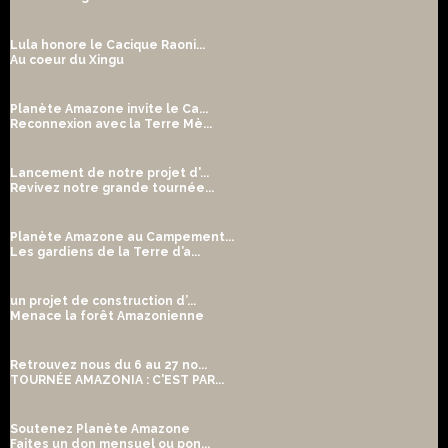
Lula honore le Cacique Raoni...
Au coeur du Xingu
Planète Amazone invite le Ca...
Reconnexion avec la Terre Mè...
Lancement de notre projet d'...
Revivez notre grande tournée...
Planète Amazone au Campement...
Les gardiens de la Terre d’a...
un projet de construction d’...
Menace la forêt Amazonienne
Retrouvez nous du 6 au 27 no...
TOURNÉE AMAZONIA : C'EST PAR...
Soutenez Planète Amazone
Faites un don mensuel ou pon...