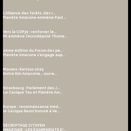
L'Alliance des forêts, des r...
Planète Amazone emmène Paul ...
Vers la COP30 : renforcer le...
PA emmène l'eurodéputé Thoma...
2ème édition du Forum des pe...
Planète Amazone s'engage aup...
Mouans-Sartoux 2025
Notre film Amazonia... ouvre...
Strasbourg : Parlement des J...
Le Cacique Tau et Planète Am...
Europe : reconnaissance inéd...
le Cacique Raoni honoré à Ve...
DÉCRYPTAGE CITOYEN
AMAZONIE : LES ÉGAREMENTS D'...