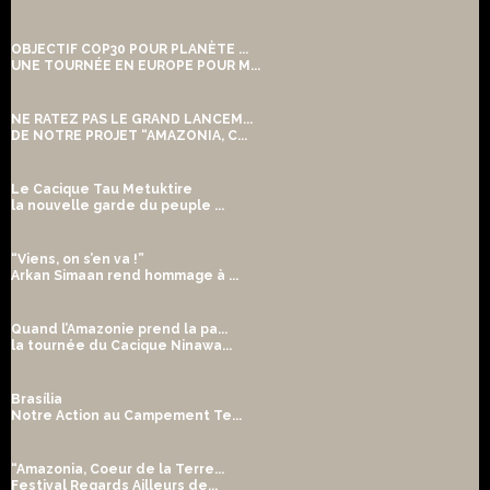
OBJECTIF COP30 POUR PLANÈTE ...
UNE TOURNÉE EN EUROPE POUR M...
NE RATEZ PAS LE GRAND LANCEM...
DE NOTRE PROJET “AMAZONIA, C...
Le Cacique Tau Metuktire
la nouvelle garde du peuple ...
“Viens, on s’en va !”
Arkan Simaan rend hommage à ...
Quand l’Amazonie prend la pa...
la tournée du Cacique Ninawa...
Brasília
Notre Action au Campement Te...
“Amazonia, Coeur de la Terre...
Festival Regards Ailleurs de...