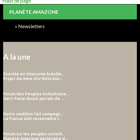
Haut de page
PLANÈTE AMAZONE
Newsletters
A la une
Écocide en Amazonie brésilie...
Projet de mine d'or Belo Sun...
Forum des Peuples Autochtone...
Gert-Peter Bruch parrain de ...
Notre coalition fait campagn...
La France doit reconnaître l...
Forum sur les peuples autoch...
Planète Amazone partenaire d...