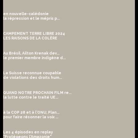
en nouvelle-calédonie
la répression et le mépris p...
CAMPEMENT TERRE LIBRE 2024
LES RAISONS DE LA COLÈRE
Au Brésil, Ailton Krenak dev...
le premier membre indigène d...
La Suisse reconnue coupable
de violations des droits hum...
QUAND NOTRE PROCHAIN FILM re...
la lutte contre le traité UE...
à la COP 28 et à l'ONU, Plan...
pour faire résonner la voix ...
Les 4 épisodes en replay
"Protégeons l'Amazonie"