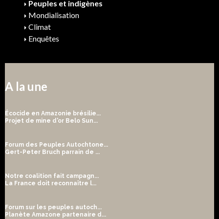
Peuples et indigènes
Mondialisation
Climat
Enquêtes
A la une
Écocide en Amazonie brésilie...
Projet de mine d'or Belo Sun...
Forum des Peuples Autochtone...
Gert-Peter Bruch parrain de ...
Notre coalition fait campagn...
La France doit reconnaître l...
Forum sur les peuples autoch...
Planète Amazone partenaire d...