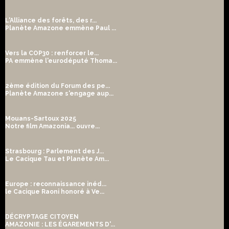
L'Alliance des forêts, des r...
Planète Amazone emmène Paul ...
Vers la COP30 : renforcer le...
PA emmène l'eurodéputé Thoma...
2ème édition du Forum des pe...
Planète Amazone s'engage aup...
Mouans-Sartoux 2025
Notre film Amazonia... ouvre...
Strasbourg : Parlement des J...
Le Cacique Tau et Planète Am...
Europe : reconnaissance inéd...
le Cacique Raoni honoré à Ve...
DÉCRYPTAGE CITOYEN
AMAZONIE : LES ÉGAREMENTS D'...