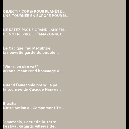
OBJECTIF COP30 POUR PLANÈTE ...
UNE TOURNÉE EN EUROPE POUR M...
NE RATEZ PAS LE GRAND LANCEM...
DE NOTRE PROJET “AMAZONIA, C...
Le Cacique Tau Metuktire
la nouvelle garde du peuple ...
“Viens, on s’en va !”
Arkan Simaan rend hommage à ...
Quand l’Amazonie prend la pa...
la tournée du Cacique Ninawa...
Brasília
Notre Action au Campement Te...
“Amazonia, Coeur de la Terre...
Festival Regards Ailleurs de...