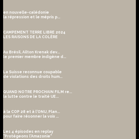
en nouvelle-calédonie
la répression et le mépris p...
CAMPEMENT TERRE LIBRE 2024
LES RAISONS DE LA COLÈRE
Au Brésil, Ailton Krenak dev...
le premier membre indigène d...
La Suisse reconnue coupable
de violations des droits hum...
QUAND NOTRE PROCHAIN FILM re...
la lutte contre le traité UE...
à la COP 28 et à l'ONU, Plan...
pour faire résonner la voix ...
Les 4 épisodes en replay
"Protégeons l'Amazonie"