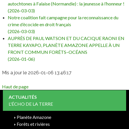
autochtones à Falaise (Normandie) : la jeunesse à l’honneur !
(2026-03-03)
Notre coalition fait campagne pour la reconnaissance du
crime d’écocide en droit français
(2026-03-03)
AUPRÈS DE PAUL WATSON ET DU CACIQUE RAONI EN
TERRE KAYAPO, PLANÈTE AMAZONE APPELLE À UN
FRONT COMMUN FORÊTS–OCÉANS
(2026-01-06)
Mis a jour le 2026-01-06 13:46:17
Haut de page
ACTUALITÉS
L'ÉCHO DE LA TERRE
Planète Amazone
Forêts et rivières