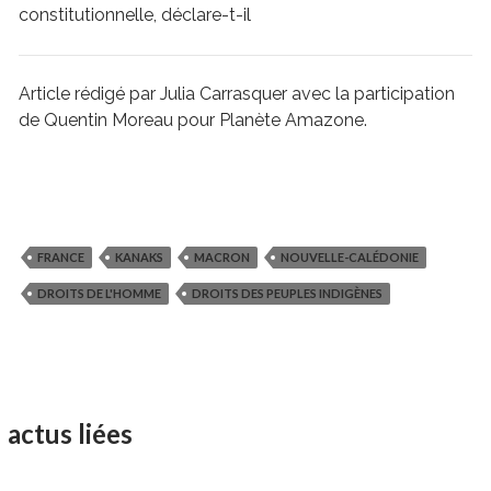
constitutionnelle, déclare-t-il
Article rédigé par Julia Carrasquer avec la participation
de Quentin Moreau pour Planète Amazone.
FRANCE
KANAKS
MACRON
NOUVELLE-CALÉDONIE
DROITS DE L'HOMME
DROITS DES PEUPLES INDIGÈNES
actus liées