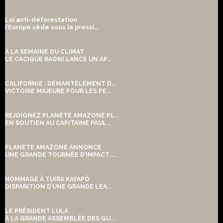
Loi anti-déforestation
l’Europe cède sous la pressi...
À LA SEMAINE DU CLIMAT
LE CACIQUE RAONI LANCE UN AP...
CALIFORNIE : DÉMANTÈLEMENT D...
VICTOIRE MAJEURE POUR LES PE...
REJOIGNEZ PLANÈTE AMAZONE PL...
EN SOUTIEN AU CAPITAINE PAUL...
PLANÈTE AMAZONE ANNONCE
UNE GRANDE TOURNÉE D’IMPACT ...
HOMMAGE À TUIRA KAYAPÓ
DISPARITION D’UNE GRANDE LEA...
LE PRÉSIDENT LULA
À LA GRANDE ASSEMBLÉE DES GU...