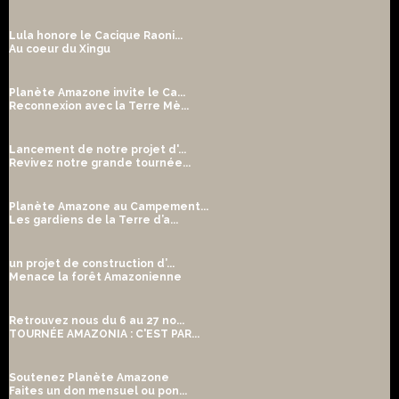
Lula honore le Cacique Raoni...
Au coeur du Xingu
Planète Amazone invite le Ca...
Reconnexion avec la Terre Mè...
Lancement de notre projet d'...
Revivez notre grande tournée...
Planète Amazone au Campement...
Les gardiens de la Terre d’a...
un projet de construction d’...
Menace la forêt Amazonienne
Retrouvez nous du 6 au 27 no...
TOURNÉE AMAZONIA : C'EST PAR...
Soutenez Planète Amazone
Faites un don mensuel ou pon...