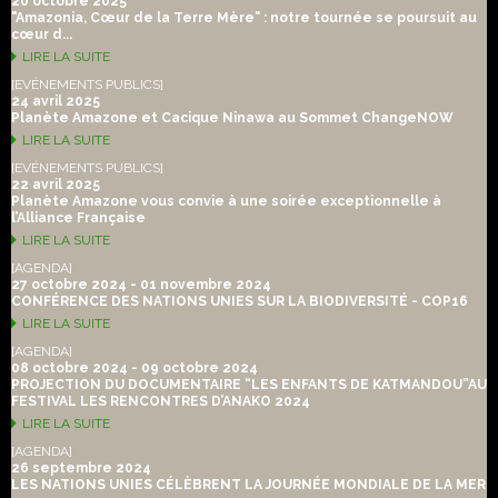
20 octobre 2025
"Amazonia, Cœur de la Terre Mère" : notre tournée se poursuit au
cœur d...
LIRE LA SUITE
[EVÉNEMENTS PUBLICS]
24 avril 2025
Planète Amazone et Cacique Ninawa au Sommet ChangeNOW
LIRE LA SUITE
[EVÉNEMENTS PUBLICS]
22 avril 2025
Planète Amazone vous convie à une soirée exceptionnelle à
l’Alliance Française
LIRE LA SUITE
[AGENDA]
27 octobre 2024 - 01 novembre 2024
CONFÉRENCE DES NATIONS UNIES SUR LA BIODIVERSITÉ - COP16
LIRE LA SUITE
[AGENDA]
08 octobre 2024 - 09 octobre 2024
PROJECTION DU DOCUMENTAIRE “LES ENFANTS DE KATMANDOU”AU
FESTIVAL LES RENCONTRES D’ANAKO 2024
LIRE LA SUITE
[AGENDA]
26 septembre 2024
LES NATIONS UNIES CÉLÈBRENT LA JOURNÉE MONDIALE DE LA MER