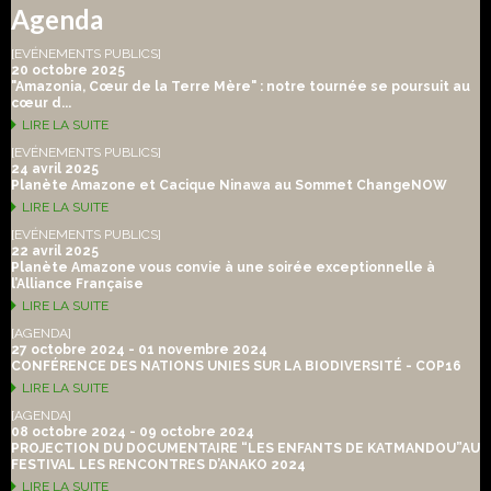
Agenda
[EVÉNEMENTS PUBLICS]
20 octobre 2025
"Amazonia, Cœur de la Terre Mère" : notre tournée se poursuit au
cœur d...
LIRE LA SUITE
[EVÉNEMENTS PUBLICS]
24 avril 2025
Planète Amazone et Cacique Ninawa au Sommet ChangeNOW
LIRE LA SUITE
[EVÉNEMENTS PUBLICS]
22 avril 2025
Planète Amazone vous convie à une soirée exceptionnelle à
l’Alliance Française
LIRE LA SUITE
[AGENDA]
27 octobre 2024 - 01 novembre 2024
CONFÉRENCE DES NATIONS UNIES SUR LA BIODIVERSITÉ - COP16
LIRE LA SUITE
[AGENDA]
08 octobre 2024 - 09 octobre 2024
PROJECTION DU DOCUMENTAIRE “LES ENFANTS DE KATMANDOU”AU
FESTIVAL LES RENCONTRES D’ANAKO 2024
LIRE LA SUITE