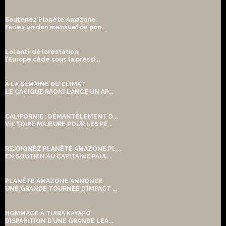
Soutenez Planète Amazone
Faites un don mensuel ou pon...
Loi anti-déforestation
l’Europe cède sous la pressi...
À LA SEMAINE DU CLIMAT
LE CACIQUE RAONI LANCE UN AP...
CALIFORNIE : DÉMANTÈLEMENT D...
VICTOIRE MAJEURE POUR LES PE...
REJOIGNEZ PLANÈTE AMAZONE PL...
EN SOUTIEN AU CAPITAINE PAUL...
PLANÈTE AMAZONE ANNONCE
UNE GRANDE TOURNÉE D’IMPACT ...
HOMMAGE À TUIRA KAYAPÓ
DISPARITION D’UNE GRANDE LEA...