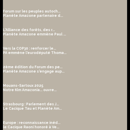
Forum sur les peuples autoch...
Planète Amazone partenaire d...
L'Alliance des forêts, des r...
Planète Amazone emmène Paul ...
Vers la COP30 : renforcer le...
PA emmène l'eurodéputé Thoma...
2ème édition du Forum des pe...
Planète Amazone s'engage aup...
Mouans-Sartoux 2025
Notre film Amazonia... ouvre...
Strasbourg : Parlement des J...
Le Cacique Tau et Planète Am...
Europe : reconnaissance inéd...
le Cacique Raoni honoré à Ve...