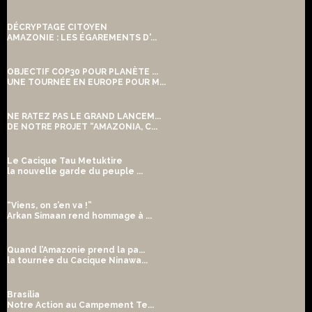
DÉCRYPTAGE CITOYEN
AMAZONIE : LES ÉGAREMENTS D'...
OBJECTIF COP30 POUR PLANÈTE ...
UNE TOURNÉE EN EUROPE POUR M...
NE RATEZ PAS LE GRAND LANCEM...
DE NOTRE PROJET “AMAZONIA, C...
Le Cacique Tau Metuktire
la nouvelle garde du peuple ...
“Viens, on s’en va !”
Arkan Simaan rend hommage à ...
Quand l’Amazonie prend la pa...
la tournée du Cacique Ninawa...
Brasília
Notre Action au Campement Te...