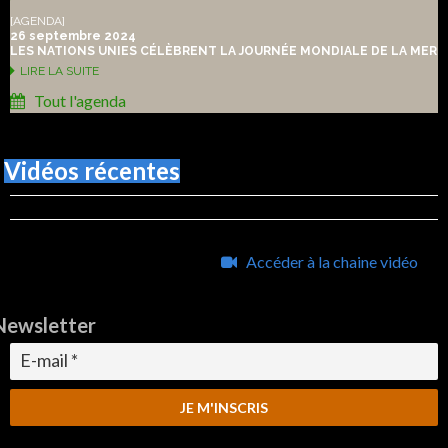
[AGENDA]
26 septembre 2024
LES NATIONS UNIES CÉLÈBRENT LA JOURNÉE MONDIALE DE LA MER
LIRE LA SUITE
Tout l'agenda
Vidéos récentes
Accéder à la chaine vidéo
Newsletter