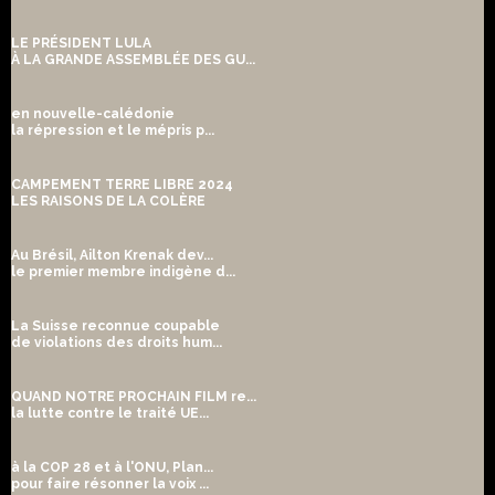
LE PRÉSIDENT LULA
À LA GRANDE ASSEMBLÉE DES GU...
en nouvelle-calédonie
la répression et le mépris p...
CAMPEMENT TERRE LIBRE 2024
LES RAISONS DE LA COLÈRE
Au Brésil, Ailton Krenak dev...
le premier membre indigène d...
La Suisse reconnue coupable
de violations des droits hum...
QUAND NOTRE PROCHAIN FILM re...
la lutte contre le traité UE...
à la COP 28 et à l'ONU, Plan...
pour faire résonner la voix ...