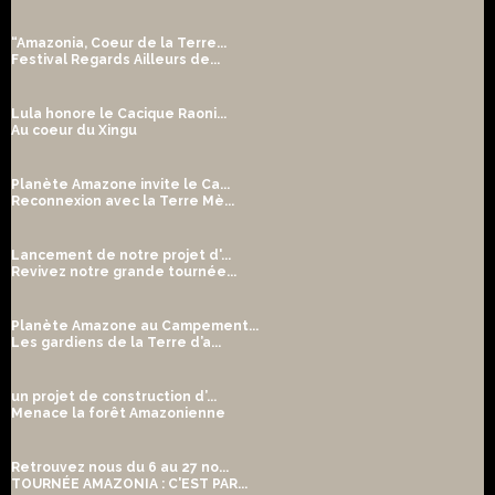
“Amazonia, Coeur de la Terre...
Festival Regards Ailleurs de...
Lula honore le Cacique Raoni...
Au coeur du Xingu
Planète Amazone invite le Ca...
Reconnexion avec la Terre Mè...
Lancement de notre projet d'...
Revivez notre grande tournée...
Planète Amazone au Campement...
Les gardiens de la Terre d’a...
un projet de construction d’...
Menace la forêt Amazonienne
Retrouvez nous du 6 au 27 no...
TOURNÉE AMAZONIA : C'EST PAR...