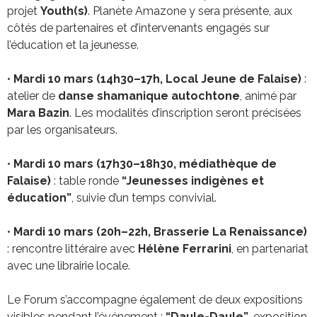
projet
Youth(s)
. Planète Amazone y sera présente, aux
côtés de partenaires et d’intervenants engagés sur
l’éducation et la jeunesse.
•
Mardi 10 mars (14h30–17h, Local Jeune de Falaise)
:
atelier de
danse shamanique autochtone
, animé par
Mara Bazin
. Les modalités d’inscription seront précisées
par les organisateurs.
•
Mardi 10 mars (17h30–18h30, médiathèque de
Falaise)
: table ronde
“Jeunesses indigènes et
éducation”
, suivie d’un temps convivial.
•
Mardi 10 mars (20h–22h, Brasserie La Renaissance)
: rencontre littéraire avec
Hélène Ferrarini
, en partenariat
avec une librairie locale.
Le Forum s’accompagne également de deux expositions
visibles pendant l’événement :
“Daule-Daule”
, exposition