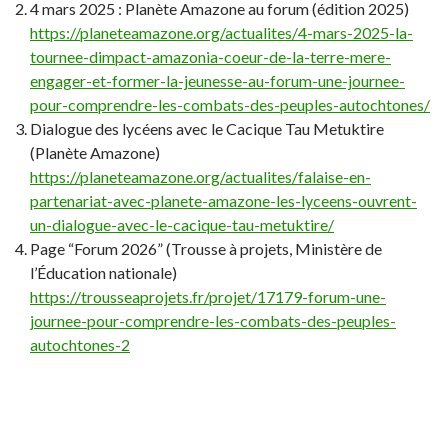
4 mars 2025 : Planète Amazone au forum (édition 2025)
https://planeteamazone.org/actualites/4-mars-2025-la-
tournee-dimpact-amazonia-coeur-de-la-terre-mere-
engager-et-former-la-jeunesse-au-forum-une-journee-
pour-comprendre-les-combats-des-peuples-autochtones/
Dialogue des lycéens avec le Cacique Tau Metuktire
(Planète Amazone)
https://planeteamazone.org/actualites/falaise-en-
partenariat-avec-planete-amazone-les-lyceens-ouvrent-
un-dialogue-avec-le-cacique-tau-metuktire/
Page “Forum 2026” (Trousse à projets, Ministère de
l’Éducation nationale)
https://trousseaprojets.fr/projet/17179-forum-une-
journee-pour-comprendre-les-combats-des-peuples-
autochtones-2