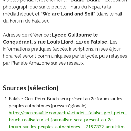
photographique sur le peuple Tharu du Népal (à la
médiathèque), et
“We are Land and Soil”
(dans le hall
du Forum de Falaise).
Adresse de référence :
Lycée Guillaume le
Conquérant, 3 rue Louis Liard, 14700 Falaise.
Les
informations pratiques (accès, inscriptions, mises à jour
horaires) seront communiquées par le lycée, puis relayées
par Planète Amazone sur ses réseaux.
Sources (sélection)
Falaise. Gert Peter Bruch sera présent au 2e forum sur les
peuples autochtones (presse régionale)
https://caen.maville.com/actu/actudet_-falaise.-gert-peter-
bruch-realisateur-et-journaliste-sera-present-au-2e-
forum-sur-les-peuples-autochtones-_-7197332_actu.Htm