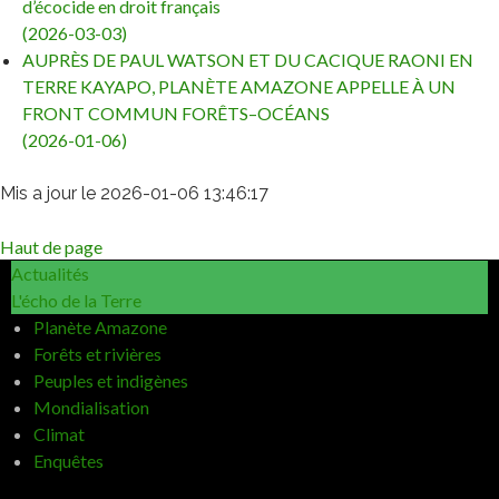
d’écocide en droit français
(2026-03-03)
AUPRÈS DE PAUL WATSON ET DU CACIQUE RAONI EN
TERRE KAYAPO, PLANÈTE AMAZONE APPELLE À UN
FRONT COMMUN FORÊTS–OCÉANS
(2026-01-06)
Mis a jour le 2026-01-06 13:46:17
Haut de page
Actualités
L'écho de la Terre
Planète Amazone
Forêts et rivières
Peuples et indigènes
Mondialisation
Climat
Enquêtes