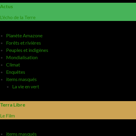
Actus
L'écho de la Terre
Planète Amazone
Forêts et rivières
Peuples et indigènes
Mondialisation
Climat
Enquêtes
items masqués
La vie en vert
Terra Libre
Le Film
items masqués