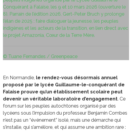
Conquérant à Falaise, les 9 et 10 mars 2026 (ouverture le
8). Parrain de l’édition 2026, Gert-Peter Bruch y prolonge
l’élan de 2025 : faire dialoguer la jeunesse, les peuples
indigènes et les acteurs de la transition, en lien direct avec
le projet Amazonia, Cœur de la Terre Mère.
© Tuane Fernandes / Greenpeace
En Normandie,
le rendez-vous désormais annuel
proposé par le lycée Guillaume-le-conquérant de
Falaise prouve qu’un établissement scolaire peut
devenir un véritable laboratoire d’engagement
. Ce
forum sur les peuples autochtones organisé par des
lycéens sous l’impulsion du professeur Benjamin Combes
n’est pas un “événement” isolé, mais une démarche qui
s’installe, qui s’améliore, et qui assume une ambition rare :