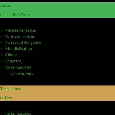
Actus
L'écho de la Terre
Planète Amazone
Forêts et rivières
Peuples et indigènes
Mondialisation
Climat
Enquêtes
items masqués
La vie en vert
Terra Libre
Le Film
items masqués