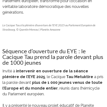
Parlement européen, transformé pour l’occasion en
véritable laboratoire démocratique des nouvelles
générations.
Le Cacique Tau à la plénière d’ouverture de l’EYE 2025 au Parlement Européen de
Strasbourg, © Quentin Moreau | Planète Amazone
Séquence d’ouverture du EYE : le
Cacique Tau prend la parole devant plus
de 1000 jeunes
Invité à
intervenir en ouverture de la séance
plénière de l’EYE 2025
, le Cacique
Tau Metuktire
a pris
la parole devant
plus de 1 000 jeunes venus de toute
l’Europe et du monde entier
, réunis dans l’hémicycle
du Parlement européen.
Il y a présenté le nouveau projet éducatif de Planète