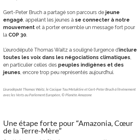
Gert-Peter Bruch a partagé son parcours de
jeune
engagé
, appelant les jeunes à
se connecter à notre
mouvement
et à porter ensemble un message fort pour
la
COP 30
.
L’eurodéputé Thomas Waitz a souligné l’urgence d’
inclure
toutes les voix dans les négociations climatiques
,
en particulier celles des
peuples indigènes et des
jeunes
, encore trop peu représentés aujourd’hui.
L’eurodéputé Thomas Waitz, le Cacique Tau Metuktire et Gert-Peter Bruch à l’événement
avec les Verts au Parlement Européen, © Planète Amazone
Une étape forte pour “Amazonia, Cœur
de la Terre-Mère”