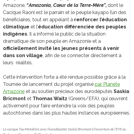
Amazone,
“
Amazonia, Cœur de la Terre-Mère
”,
dont le
Cacique Raoni est le parrain et le peuple kayapo l’un des
bénéficiaires, tout en appelant à
renforcer l’éducation
climatique
et l’
éducation différenciée des peuples
indigènes
. Il a informé le public de la situation
dramatique de son peuple en Amazonie et a
officiellement invité les jeunes présents à venir
dans son village
, afin de se connecter directement à
leurs réalités.
Cette intervention forte a été rendue possible grâce à la
Tournée de lancement du projet organisé
par Planète
Amazone
et au soutien précieux des eurodéputés
Saskia
Bricmont
et
Thomas Waitz
(Greens/EFA), qui œuvrent
activement pour faire entendre la voix des peuples
autochtones dans les plus hautes instances européennes.
Le cacique Tau Metuktire avec l’eurodéputée Saskia Bricmont à l’ouverture de l’EYE au