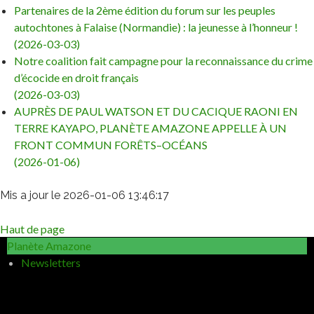
Partenaires de la 2ème édition du forum sur les peuples
autochtones à Falaise (Normandie) : la jeunesse à l’honneur !
(2026-03-03)
Notre coalition fait campagne pour la reconnaissance du crime
d’écocide en droit français
(2026-03-03)
AUPRÈS DE PAUL WATSON ET DU CACIQUE RAONI EN
TERRE KAYAPO, PLANÈTE AMAZONE APPELLE À UN
FRONT COMMUN FORÊTS–OCÉANS
(2026-01-06)
Mis a jour le 2026-01-06 13:46:17
Haut de page
Planète Amazone
Newsletters