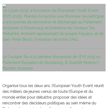
Le 13 juin 2025, à l’occasion de l’European Youth Event
(EYE 2025), Planète Amazone a eu l’honneur de participer
à une journée de rencontres et d’échanges au Parlement
européen à Strasbourg, en présence du Cacique Tau
Metuktire, éminent représentant du peuple Kayapó, et de
Gert-Peter Bruch, fondateur de notre ONG.
Le Cacique Tau à la plénière d’ouverture de l’EYE 2025 au
Parlement Européen de Strasbourg, © Quentin Moreau |
Planète Amazone
Organisé tous les deux ans, l’European Youth Event réunit
des milliers de jeunes venus de toute l’Europe et du
monde entier pour débattre, proposer des idées et
rencontrer des décideurs politiques au sein même du