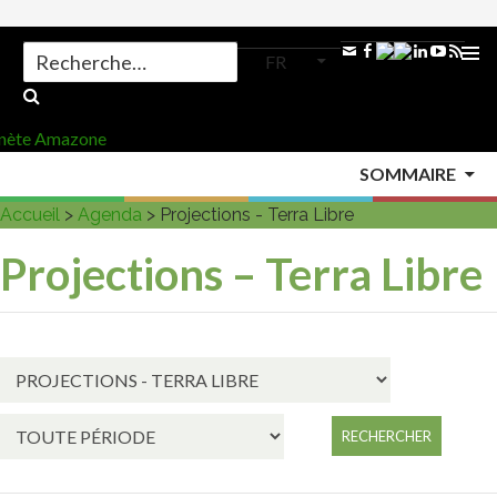
Search
FR
for:
ALLER
AU
MENU
CONTENU
SOMMAIRE
PRINCI
Accueil
>
Agenda
>
Projections - Terra Libre
Projections – Terra Libre
RECHERCHER