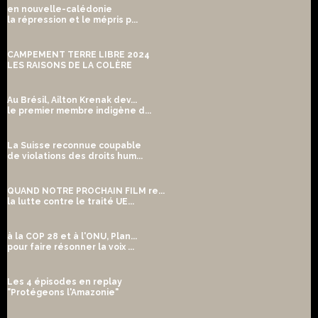
en nouvelle-calédonie
la répression et le mépris p...
CAMPEMENT TERRE LIBRE 2024
LES RAISONS DE LA COLÈRE
Au Brésil, Ailton Krenak dev...
le premier membre indigène d...
La Suisse reconnue coupable
de violations des droits hum...
QUAND NOTRE PROCHAIN FILM re...
la lutte contre le traité UE...
à la COP 28 et à l'ONU, Plan...
pour faire résonner la voix ...
Les 4 épisodes en replay
"Protégeons l'Amazonie"