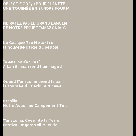
OBJECTIF COP30 POUR PLANÈTE ...
UNE TOURNÉE EN EUROPE POUR M...
NE RATEZ PAS LE GRAND LANCEM...
DE NOTRE PROJET “AMAZONIA, C...
Le Cacique Tau Metuktire
la nouvelle garde du peuple ...
“Viens, on s’en va !”
Arkan Simaan rend hommage à ...
Quand l’Amazonie prend la pa...
la tournée du Cacique Ninawa...
Brasília
Notre Action au Campement Te...
“Amazonia, Coeur de la Terre...
Festival Regards Ailleurs de...