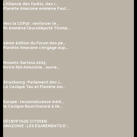
L'Alliance des forêts, des r...
Planète Amazone emmène Paul ...
Vers la COP30 : renforcer le...
PA emmène l'eurodéputé Thoma...
2ème édition du Forum des pe...
Planète Amazone s'engage aup...
Mouans-Sartoux 2025
Notre film Amazonia... ouvre...
Strasbourg : Parlement des J...
Le Cacique Tau et Planète Am...
Europe : reconnaissance inéd...
le Cacique Raoni honoré à Ve...
DÉCRYPTAGE CITOYEN
AMAZONIE : LES ÉGAREMENTS D'...