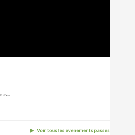
rand
 av...
Voir tous les évenements passés