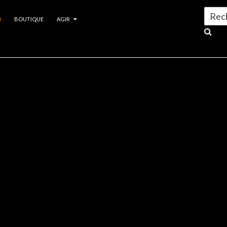
Search
N
BOUTIQUE
AGIR
for:
s publics
publics
ia, Cœur de la Terre Mère” : notre tournée se poursuit 
e et l’Ambassade du Honduras en Chine organise une projection d’Amazonia,