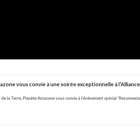
mazone et Cacique Ninawa au Sommet ChangeNOW
wa interviendra à deux moments clés du Sommet ChangeNOW, qui se tient au G
zone vous convie à une soirée exceptionnelle à l’Alliance
 de la Terre, Planète Amazone vous convie à l’événement spécial “Reconnexion