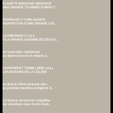
PLANÈTE AMAZONE ANNONCE
UNE GRANDE TOURNÉE D’IMPACT ...
HOMMAGE À TUIRA KAYAPÓ
DISPARITION D’UNE GRANDE LEA...
LE PRÉSIDENT LULA
À LA GRANDE ASSEMBLÉE DES GU...
en nouvelle-calédonie
la répression et le mépris p...
CAMPEMENT TERRE LIBRE 2024
LES RAISONS DE LA COLÈRE
Au Brésil, Ailton Krenak dev...
le premier membre indigène d...
La Suisse reconnue coupable
de violations des droits hum...