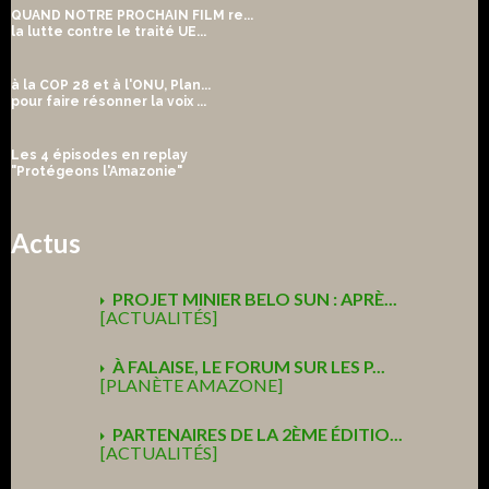
QUAND NOTRE PROCHAIN FILM re...
la lutte contre le traité UE...
à la COP 28 et à l'ONU, Plan...
pour faire résonner la voix ...
Les 4 épisodes en replay
"Protégeons l'Amazonie"
Actus
PROJET MINIER BELO SUN : APRÈ...
[ACTUALITÉS]
À FALAISE, LE FORUM SUR LES P...
[PLANÈTE AMAZONE]
PARTENAIRES DE LA 2ÈME ÉDITIO...
[ACTUALITÉS]