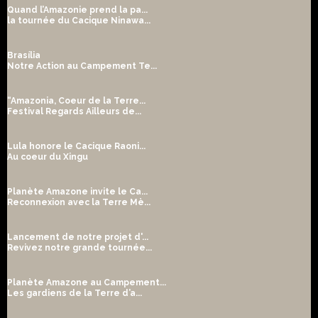
Quand l’Amazonie prend la pa...
la tournée du Cacique Ninawa...
Brasília
Notre Action au Campement Te...
“Amazonia, Coeur de la Terre...
Festival Regards Ailleurs de...
Lula honore le Cacique Raoni...
Au coeur du Xingu
Planète Amazone invite le Ca...
Reconnexion avec la Terre Mè...
Lancement de notre projet d'...
Revivez notre grande tournée...
Planète Amazone au Campement...
Les gardiens de la Terre d’a...