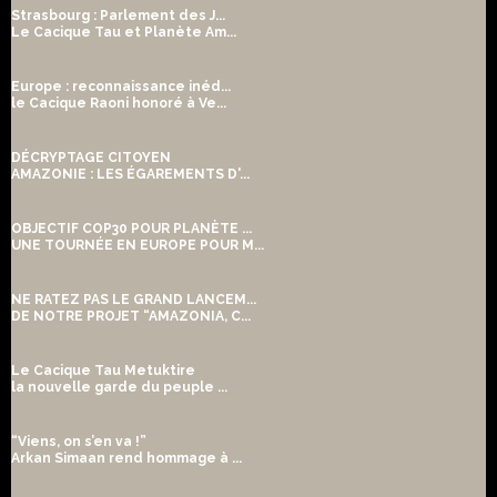
Strasbourg : Parlement des J...
Le Cacique Tau et Planète Am...
Europe : reconnaissance inéd...
le Cacique Raoni honoré à Ve...
DÉCRYPTAGE CITOYEN
AMAZONIE : LES ÉGAREMENTS D'...
OBJECTIF COP30 POUR PLANÈTE ...
UNE TOURNÉE EN EUROPE POUR M...
NE RATEZ PAS LE GRAND LANCEM...
DE NOTRE PROJET “AMAZONIA, C...
Le Cacique Tau Metuktire
la nouvelle garde du peuple ...
“Viens, on s’en va !”
Arkan Simaan rend hommage à ...