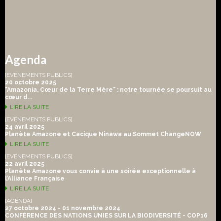
Agenda
[EVÉNEMENTS PUBLICS]
20 octobre 2025
"Amazonia, Cœur de la Terre Mère" : notre tournée se poursuit au
cœur d...
LIRE LA SUITE
[EVÉNEMENTS PUBLICS]
24 avril 2025
Planète Amazone et Cacique Ninawa au Sommet ChangeNOW
LIRE LA SUITE
[EVÉNEMENTS PUBLICS]
22 avril 2025
Planète Amazone vous convie à une soirée exceptionnelle à
l’Alliance Française
LIRE LA SUITE
[AGENDA]
27 octobre 2024 - 01 novembre 2024
CONFÉRENCE DES NATIONS UNIES SUR LA BIODIVERSITÉ - COP16