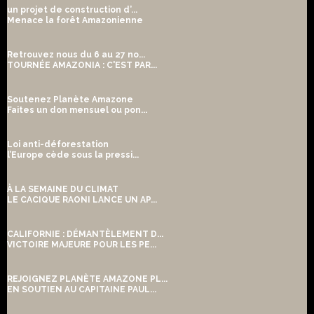
un projet de construction d’...
Menace la forêt Amazonienne
Retrouvez nous du 6 au 27 no...
TOURNÉE AMAZONIA : C'EST PAR...
Soutenez Planète Amazone
Faites un don mensuel ou pon...
Loi anti-déforestation
l’Europe cède sous la pressi...
À LA SEMAINE DU CLIMAT
LE CACIQUE RAONI LANCE UN AP...
CALIFORNIE : DÉMANTÈLEMENT D...
VICTOIRE MAJEURE POUR LES PE...
REJOIGNEZ PLANÈTE AMAZONE PL...
EN SOUTIEN AU CAPITAINE PAUL...