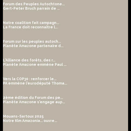
Forum des Peuples Autochtone...
Gert-Peter Bruch parrain de ...
Notre coalition fait campagn...
La France doit reconnaître l...
Forum sur les peuples autoch...
Planète Amazone partenaire d...
L'Alliance des forêts, des r...
Planète Amazone emmène Paul ...
Vers la COP30 : renforcer le...
PA emmène l'eurodéputé Thoma...
2ème édition du Forum des pe...
Planète Amazone s'engage aup...
Mouans-Sartoux 2025
Notre film Amazonia... ouvre...