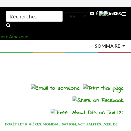
Search
FR
for:
ALLER
AU
MENU
CONTENU
SOMMAIRE
PRINCI
Accueil
>
Actualités
>
Forêts et rivières
>
FORÊTS ET RIVIÈRES
,
MONDIALISATION
,
ACTUALITÉS
,
L'ŒIL DE