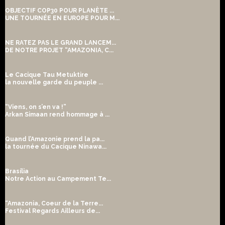
OBJECTIF COP30 POUR PLANÈTE ...
UNE TOURNÉE EN EUROPE POUR M...
NE RATEZ PAS LE GRAND LANCEM...
DE NOTRE PROJET “AMAZONIA, C...
Le Cacique Tau Metuktire
la nouvelle garde du peuple ...
“Viens, on s’en va !”
Arkan Simaan rend hommage à ...
Quand l’Amazonie prend la pa...
la tournée du Cacique Ninawa...
Brasília
Notre Action au Campement Te...
“Amazonia, Coeur de la Terre...
Festival Regards Ailleurs de...