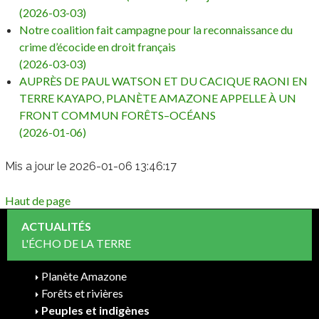
(2026-03-03)
Notre coalition fait campagne pour la reconnaissance du
crime d’écocide en droit français
(2026-03-03)
AUPRÈS DE PAUL WATSON ET DU CACIQUE RAONI EN
TERRE KAYAPO, PLANÈTE AMAZONE APPELLE À UN
FRONT COMMUN FORÊTS–OCÉANS
(2026-01-06)
Mis a jour le 2026-01-06 13:46:17
Haut de page
ACTUALITÉS
L'ÉCHO DE LA TERRE
Planète Amazone
Forêts et rivières
Peuples et indigènes