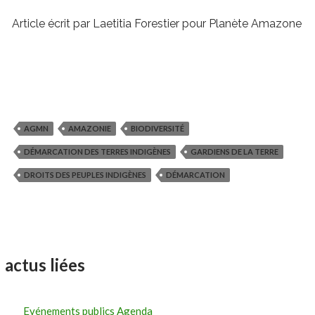
Article écrit par Laetitia Forestier pour Planète Amazone
AGMN
AMAZONIE
BIODIVERSITÉ
DÉMARCATION DES TERRES INDIGÈNES
GARDIENS DE LA TERRE
DROITS DES PEUPLES INDIGÈNES
DÉMARCATION
actus liées
Evénements publics Agenda