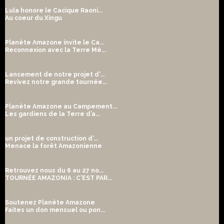
Lula honore le Cacique Raoni...
Au coeur du Xingu
Planète Amazone invite le Ca...
Reconnexion avec la Terre Mè...
Lancement de notre projet d'...
Revivez notre grande tournée...
Planète Amazone au Campement...
Les gardiens de la Terre d’a...
un projet de construction d’...
Menace la forêt Amazonienne
Retrouvez nous du 6 au 27 no...
TOURNÉE AMAZONIA : C'EST PAR...
Soutenez Planète Amazone
Faites un don mensuel ou pon...