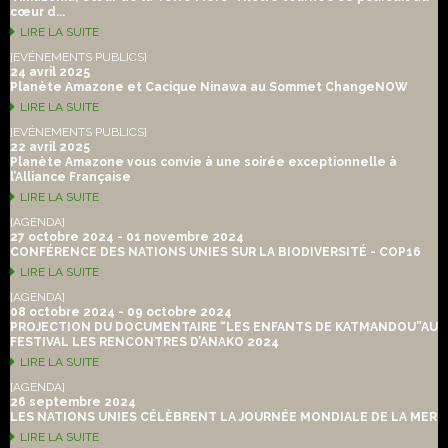
cœur d...
LIRE LA SUITE
[EVÉNEMENTS PUBLICS]
24 avril 2025
Planète Amazone et Cacique Ninawa au Sommet ChangeNOW
LIRE LA SUITE
[EVÉNEMENTS PUBLICS]
22 avril 2025
Planète Amazone vous convie à une soirée exceptionnelle à
l’Alliance Française
LIRE LA SUITE
[AGENDA]
27 octobre 2024 - 01 novembre 2024
CONFÉRENCE DES NATIONS UNIES SUR LA BIODIVERSITÉ - COP16
LIRE LA SUITE
[AGENDA]
08 octobre 2024 - 09 octobre 2024
PROJECTION DU DOCUMENTAIRE “LES ENFANTS DE KATMANDOU”AU
FESTIVAL LES RENCONTRES D’ANAKO 2024
LIRE LA SUITE
[AGENDA]
26 septembre 2024
LES NATIONS UNIES CÉLÈBRENT LA JOURNÉE MONDIALE DE LA MER
LIRE LA SUITE