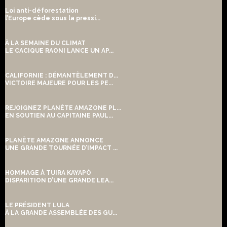
Loi anti-déforestation
l’Europe cède sous la pressi...
À LA SEMAINE DU CLIMAT
LE CACIQUE RAONI LANCE UN AP...
CALIFORNIE : DÉMANTÈLEMENT D...
VICTOIRE MAJEURE POUR LES PE...
REJOIGNEZ PLANÈTE AMAZONE PL...
EN SOUTIEN AU CAPITAINE PAUL...
PLANÈTE AMAZONE ANNONCE
UNE GRANDE TOURNÉE D’IMPACT ...
HOMMAGE À TUIRA KAYAPÓ
DISPARITION D’UNE GRANDE LEA...
LE PRÉSIDENT LULA
À LA GRANDE ASSEMBLÉE DES GU...