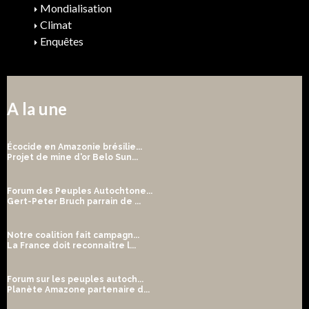
Mondialisation
Climat
Enquêtes
A la une
Écocide en Amazonie brésilie...
Projet de mine d'or Belo Sun...
Forum des Peuples Autochtone...
Gert-Peter Bruch parrain de ...
Notre coalition fait campagn...
La France doit reconnaître l...
Forum sur les peuples autoch...
Planète Amazone partenaire d...