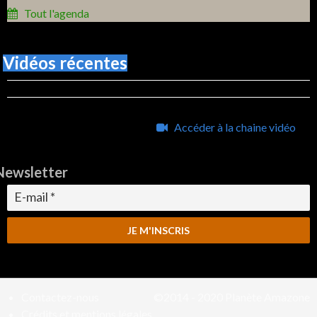
Tout l'agenda
Vidéos récentes
Accéder à la chaine vidéo
Newsletter
Contactez-nous
©2014 - 2020
Planète Amazone
Crédits et mentions légales