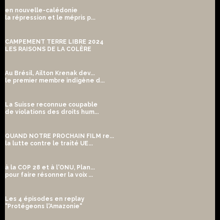
en nouvelle-calédonie
la répression et le mépris p...
CAMPEMENT TERRE LIBRE 2024
LES RAISONS DE LA COLÈRE
Au Brésil, Ailton Krenak dev...
le premier membre indigène d...
La Suisse reconnue coupable
de violations des droits hum...
QUAND NOTRE PROCHAIN FILM re...
la lutte contre le traité UE...
à la COP 28 et à l'ONU, Plan...
pour faire résonner la voix ...
Les 4 épisodes en replay
"Protégeons l'Amazonie"