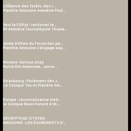
L'Alliance des forêts, des r...
Planète Amazone emmène Paul ...
Vers la COP30 : renforcer le...
PA emmène l'eurodéputé Thoma...
2ème édition du Forum des pe...
Planète Amazone s'engage aup...
Mouans-Sartoux 2025
Notre film Amazonia... ouvre...
Strasbourg : Parlement des J...
Le Cacique Tau et Planète Am...
Europe : reconnaissance inéd...
le Cacique Raoni honoré à Ve...
DÉCRYPTAGE CITOYEN
AMAZONIE : LES ÉGAREMENTS D'...