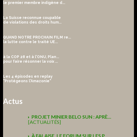
le premier membre indigène d...
La Suisse reconnue coupable
de violations des droits hum...
QUAND NOTRE PROCHAIN FILM re...
la lutte contre le traité UE...
à la COP 28 et à l'ONU, Plan...
pour faire résonner la voix ...
Les 4 épisodes en replay
"Protégeons l'Amazonie"
Actus
PROJET MINIER BELO SUN : APRÈ...
[ACTUALITÉS]
À FALAISE, LE FORUM SUR LES P...