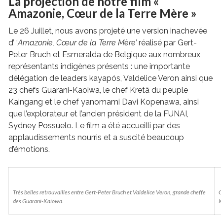
La projection de notre film «
Amazonie, Cœur de la Terre Mère »
Le 26 Juillet, nous avons projeté une version inachevée
d’ ‘
Amazonie, Cœur de la Terre Mère’
réalisé par Gert-
Peter Bruch et Esmeralda de Belgique aux nombreux
représentants indigènes présents : une importante
délégation de leaders kayapós, Valdelice Veron ainsi que
23 chefs Guarani-Kaoiwa, le chef Kretã du peuple
Kaingang et le chef yanomami Davi Kopenawa, ainsi
que l’explorateur et l’ancien président de la FUNAI,
Sydney Possuelo. Le film a été accueilli par des
applaudissements nourris et a suscité beaucoup
d’émotions.
Très belles retrouvailles entre Gert-Peter Bruch et Valdelice Veron, grande cheffe
G
des Guarani-Kaiowa.