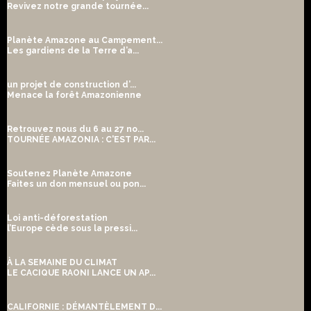
Revivez notre grande tournée...
Planète Amazone au Campement...
Les gardiens de la Terre d’a...
un projet de construction d’...
Menace la forêt Amazonienne
Retrouvez nous du 6 au 27 no...
TOURNÉE AMAZONIA : C'EST PAR...
Soutenez Planète Amazone
Faites un don mensuel ou pon...
Loi anti-déforestation
l’Europe cède sous la pressi...
À LA SEMAINE DU CLIMAT
LE CACIQUE RAONI LANCE UN AP...
CALIFORNIE : DÉMANTÈLEMENT D...