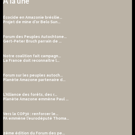
A la une
Écocide en Amazonie brésilie...
Projet de mine d'or Belo Sun...
Forum des Peuples Autochtone...
Gert-Peter Bruch parrain de ...
Notre coalition fait campagn...
La France doit reconnaître l...
Forum sur les peuples autoch...
Planète Amazone partenaire d...
L'Alliance des forêts, des r...
Planète Amazone emmène Paul ...
Vers la COP30 : renforcer le...
PA emmène l'eurodéputé Thoma...
2ème édition du Forum des pe...