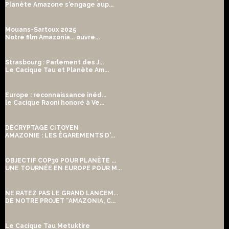
Planète Amazone s'engage aup...
Mouans-Sartoux 2025
Notre film Amazonia... ouvre...
Strasbourg : Parlement des J...
Le Cacique Tau et Planète Am...
Europe : reconnaissance inéd...
le Cacique Raoni honoré à Ve...
DÉCRYPTAGE CITOYEN
AMAZONIE : LES ÉGAREMENTS D'...
OBJECTIF COP30 POUR PLANÈTE ...
UNE TOURNÉE EN EUROPE POUR M...
NE RATEZ PAS LE GRAND LANCEM...
DE NOTRE PROJET “AMAZONIA, C...
Le Cacique Tau Metuktire