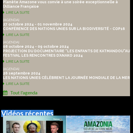
Planète Amazone vous convie à une soirée exceptionnelle à
l’Alliance Française
LIRE LA SUITE
[AGENDA]
27 octobre 2024 - 01 novembre 2024
CONFÉRENCE DES NATIONS UNIES SUR LA BIODIVERSITÉ - COP16
LIRE LA SUITE
[AGENDA]
08 octobre 2024 - 09 octobre 2024
PROJECTION DU DOCUMENTAIRE “LES ENFANTS DE KATMANDOU”AU
FESTIVAL LES RENCONTRES D’ANAKO 2024
LIRE LA SUITE
[AGENDA]
26 septembre 2024
LES NATIONS UNIES CÉLÈBRENT LA JOURNÉE MONDIALE DE LA MER
LIRE LA SUITE
Tout l'agenda
Vidéos récentes