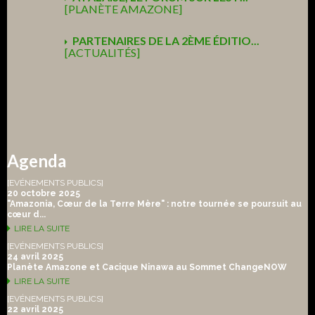
[PLANÈTE AMAZONE]
PARTENAIRES DE LA 2ÈME ÉDITIO...
[ACTUALITÉS]
Agenda
[EVÉNEMENTS PUBLICS]
20 octobre 2025
"Amazonia, Cœur de la Terre Mère" : notre tournée se poursuit au
cœur d...
LIRE LA SUITE
[EVÉNEMENTS PUBLICS]
24 avril 2025
Planète Amazone et Cacique Ninawa au Sommet ChangeNOW
LIRE LA SUITE
[EVÉNEMENTS PUBLICS]
22 avril 2025