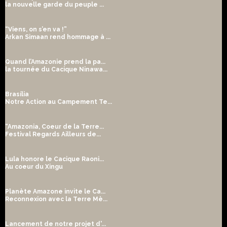
la nouvelle garde du peuple ...
“Viens, on s’en va !”
Arkan Simaan rend hommage à ...
Quand l’Amazonie prend la pa...
la tournée du Cacique Ninawa...
Brasília
Notre Action au Campement Te...
“Amazonia, Coeur de la Terre...
Festival Regards Ailleurs de...
Lula honore le Cacique Raoni...
Au coeur du Xingu
Planète Amazone invite le Ca...
Reconnexion avec la Terre Mè...
Lancement de notre projet d'...