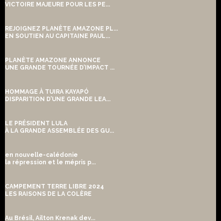
VICTOIRE MAJEURE POUR LES PE...
REJOIGNEZ PLANÈTE AMAZONE PL...
EN SOUTIEN AU CAPITAINE PAUL...
PLANÈTE AMAZONE ANNONCE
UNE GRANDE TOURNÉE D’IMPACT ...
HOMMAGE À TUIRA KAYAPÓ
DISPARITION D’UNE GRANDE LEA...
LE PRÉSIDENT LULA
À LA GRANDE ASSEMBLÉE DES GU...
en nouvelle-calédonie
la répression et le mépris p...
CAMPEMENT TERRE LIBRE 2024
LES RAISONS DE LA COLÈRE
Au Brésil, Ailton Krenak dev...