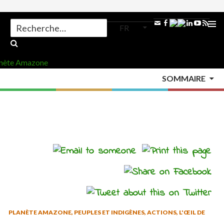
Search
FR
for:
ALLER
AU
MENU
CONTENU
SOMMAIRE
PRINCI
Accueil
>
Actions
>
PLANÈTE AMAZONE
,
PEUPLES ET INDIGÈNES
,
ACTIONS
,
L'ŒIL DE