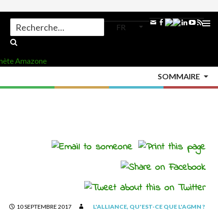
Search
FR
for:
ALLER
AU
MENU
CONTENU
SOMMAIRE
PRINCI
Accueil
>
L'Alliance
>
Qu'est-ce que l'AGMN ?
>
10 SEPTEMBRE 2017
L'ALLIANCE
,
QU'EST-CE QUE L'AGMN ?