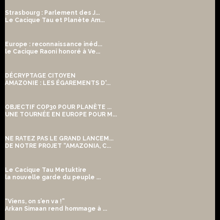
Strasbourg : Parlement des J...
Le Cacique Tau et Planète Am...
Europe : reconnaissance inéd...
le Cacique Raoni honoré à Ve...
DÉCRYPTAGE CITOYEN
AMAZONIE : LES ÉGAREMENTS D'...
OBJECTIF COP30 POUR PLANÈTE ...
UNE TOURNÉE EN EUROPE POUR M...
NE RATEZ PAS LE GRAND LANCEM...
DE NOTRE PROJET “AMAZONIA, C...
Le Cacique Tau Metuktire
la nouvelle garde du peuple ...
“Viens, on s’en va !”
Arkan Simaan rend hommage à ...