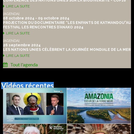
CONFÉRENCE DES NATIONS UNIES SUR LA BIODIVERSITÉ - COP16
LIRE LA SUITE
[AGENDA]
08 octobre 2024 - 09 octobre 2024
PROJECTION DU DOCUMENTAIRE “LES ENFANTS DE KATMANDOU”AU
FESTIVAL LES RENCONTRES D’ANAKO 2024
LIRE LA SUITE
[AGENDA]
26 septembre 2024
LES NATIONS UNIES CÉLÈBRENT LA JOURNÉE MONDIALE DE LA MER
LIRE LA SUITE
Tout l'agenda
Vidéos récentes