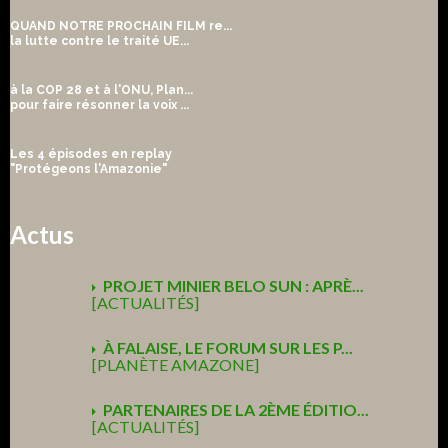
QUAND NOTRE PROCHAIN FILM re...
la lutte contre le traité UE...
à la COP 28 et à l'ONU, Plan...
pour faire résonner la voix ...
Les 4 épisodes en replay
"Protégeons l'Amazonie"
Actus
PROJET MINIER BELO SUN : APRÈ...
[ACTUALITÉS]
À FALAISE, LE FORUM SUR LES P...
[PLANÈTE AMAZONE]
PARTENAIRES DE LA 2ÈME ÉDITIO...
[ACTUALITÉS]