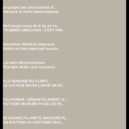
un projet de construction d’...
Menace la forêt Amazonienne
Retrouvez nous du 6 au 27 no...
TOURNÉE AMAZONIA : C'EST PAR...
Soutenez Planète Amazone
Faites un don mensuel ou pon...
Loi anti-déforestation
l’Europe cède sous la pressi...
À LA SEMAINE DU CLIMAT
LE CACIQUE RAONI LANCE UN AP...
CALIFORNIE : DÉMANTÈLEMENT D...
VICTOIRE MAJEURE POUR LES PE...
REJOIGNEZ PLANÈTE AMAZONE PL...
EN SOUTIEN AU CAPITAINE PAUL...