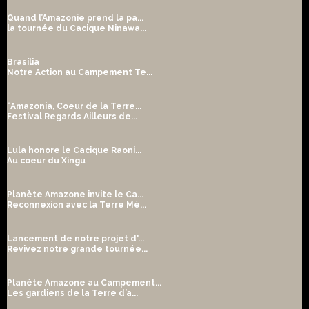
Quand l’Amazonie prend la pa...
la tournée du Cacique Ninawa...
Brasília
Notre Action au Campement Te...
“Amazonia, Coeur de la Terre...
Festival Regards Ailleurs de...
Lula honore le Cacique Raoni...
Au coeur du Xingu
Planète Amazone invite le Ca...
Reconnexion avec la Terre Mè...
Lancement de notre projet d'...
Revivez notre grande tournée...
Planète Amazone au Campement...
Les gardiens de la Terre d’a...