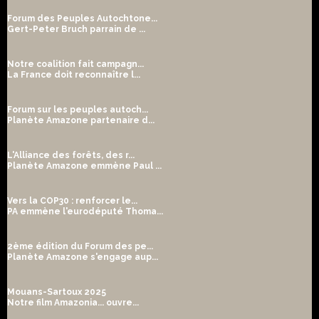
Forum des Peuples Autochtone...
Gert-Peter Bruch parrain de ...
Notre coalition fait campagn...
La France doit reconnaître l...
Forum sur les peuples autoch...
Planète Amazone partenaire d...
L'Alliance des forêts, des r...
Planète Amazone emmène Paul ...
Vers la COP30 : renforcer le...
PA emmène l'eurodéputé Thoma...
2ème édition du Forum des pe...
Planète Amazone s'engage aup...
Mouans-Sartoux 2025
Notre film Amazonia... ouvre...