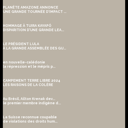
PLANÈTE AMAZONE ANNONCE
UNE GRANDE TOURNÉE D’IMPACT ...
HOMMAGE À TUIRA KAYAPÓ
DISPARITION D’UNE GRANDE LEA...
LE PRÉSIDENT LULA
À LA GRANDE ASSEMBLÉE DES GU...
en nouvelle-calédonie
la répression et le mépris p...
CAMPEMENT TERRE LIBRE 2024
LES RAISONS DE LA COLÈRE
Au Brésil, Ailton Krenak dev...
le premier membre indigène d...
La Suisse reconnue coupable
de violations des droits hum...