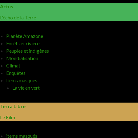
Actus
L'écho de la Terre
Planète Amazone
Forêts et rivières
Peuples et indigènes
Mondialisation
Climat
Enquêtes
items masqués
La vie en vert
Terra Libre
Le Film
items masqués