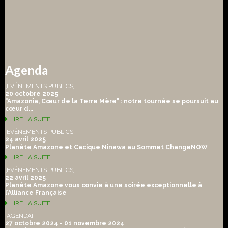
Agenda
[EVÉNEMENTS PUBLICS]
20 octobre 2025
"Amazonia, Cœur de la Terre Mère" : notre tournée se poursuit au
cœur d...
LIRE LA SUITE
[EVÉNEMENTS PUBLICS]
24 avril 2025
Planète Amazone et Cacique Ninawa au Sommet ChangeNOW
LIRE LA SUITE
[EVÉNEMENTS PUBLICS]
22 avril 2025
Planète Amazone vous convie à une soirée exceptionnelle à
l’Alliance Française
LIRE LA SUITE
[AGENDA]
27 octobre 2024 - 01 novembre 2024