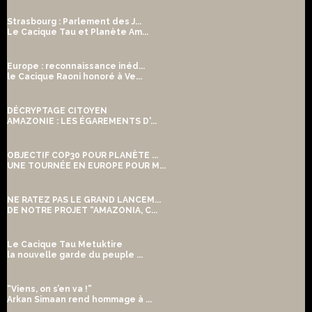
Strasbourg : Parlement des J...
Le Cacique Tau et Planète Am...
Europe : reconnaissance inéd...
le Cacique Raoni honoré à Ve...
DÉCRYPTAGE CITOYEN
AMAZONIE : LES ÉGAREMENTS D'...
OBJECTIF COP30 POUR PLANÈTE ...
UNE TOURNÉE EN EUROPE POUR M...
NE RATEZ PAS LE GRAND LANCEM...
DE NOTRE PROJET “AMAZONIA, C...
Le Cacique Tau Metuktire
la nouvelle garde du peuple ...
“Viens, on s’en va !”
Arkan Simaan rend hommage à ...