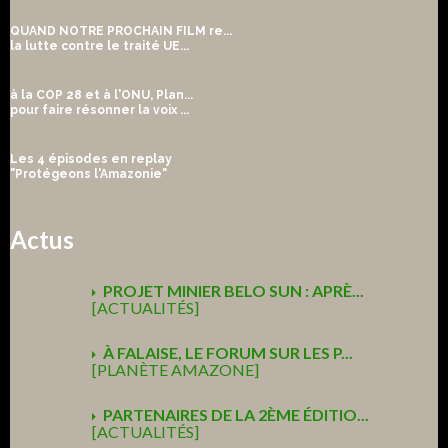
QUAND NOTRE PROCHAIN FILM re...
la lutte contre le traité UE...
à la COP 28 et à l'ONU, Plan...
pour faire résonner la voix ...
Les 4 épisodes en replay
"Protégeons l'Amazonie"
Actus
PROJET MINIER BELO SUN : APRÈ...
[ACTUALITÉS]
À FALAISE, LE FORUM SUR LES P...
[PLANÈTE AMAZONE]
PARTENAIRES DE LA 2ÈME ÉDITIO...
[ACTUALITÉS]