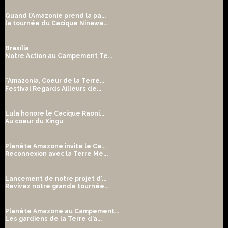
Quand l’Amazonie prend la pa...
la tournée du Cacique Ninawa...
Brasília
Notre Action au Campement Te...
“Amazonia, Coeur de la Terre...
Festival Regards Ailleurs de...
Lula honore le Cacique Raoni...
Au coeur du Xingu
Planète Amazone invite le Ca...
Reconnexion avec la Terre Mè...
Lancement de notre projet d'...
Revivez notre grande tournée...
Planète Amazone au Campement...
Les gardiens de la Terre d’a...