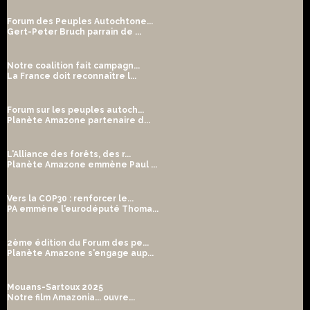
Forum des Peuples Autochtone...
Gert-Peter Bruch parrain de ...
Notre coalition fait campagn...
La France doit reconnaître l...
Forum sur les peuples autoch...
Planète Amazone partenaire d...
L'Alliance des forêts, des r...
Planète Amazone emmène Paul ...
Vers la COP30 : renforcer le...
PA emmène l'eurodéputé Thoma...
2ème édition du Forum des pe...
Planète Amazone s'engage aup...
Mouans-Sartoux 2025
Notre film Amazonia... ouvre...