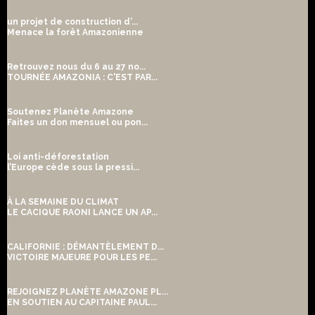
un projet de construction d’...
Menace la forêt Amazonienne
Retrouvez nous du 6 au 27 no...
TOURNÉE AMAZONIA : C'EST PAR...
Soutenez Planète Amazone
Faites un don mensuel ou pon...
Loi anti-déforestation
l’Europe cède sous la pressi...
À LA SEMAINE DU CLIMAT
LE CACIQUE RAONI LANCE UN AP...
CALIFORNIE : DÉMANTÈLEMENT D...
VICTOIRE MAJEURE POUR LES PE...
REJOIGNEZ PLANÈTE AMAZONE PL...
EN SOUTIEN AU CAPITAINE PAUL...