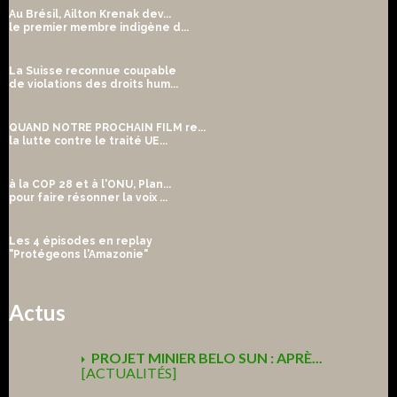
Au Brésil, Ailton Krenak dev...
le premier membre indigène d...
La Suisse reconnue coupable
de violations des droits hum...
QUAND NOTRE PROCHAIN FILM re...
la lutte contre le traité UE...
à la COP 28 et à l'ONU, Plan...
pour faire résonner la voix ...
Les 4 épisodes en replay
"Protégeons l'Amazonie"
Actus
PROJET MINIER BELO SUN : APRÈ...
[ACTUALITÉS]