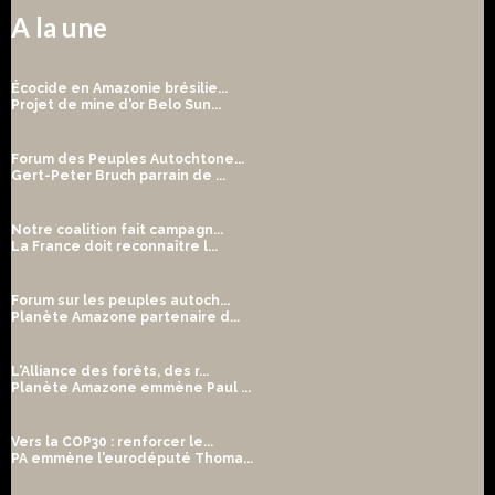
A la une
Écocide en Amazonie brésilie...
Projet de mine d'or Belo Sun...
Forum des Peuples Autochtone...
Gert-Peter Bruch parrain de ...
Notre coalition fait campagn...
La France doit reconnaître l...
Forum sur les peuples autoch...
Planète Amazone partenaire d...
L'Alliance des forêts, des r...
Planète Amazone emmène Paul ...
Vers la COP30 : renforcer le...
PA emmène l'eurodéputé Thoma...