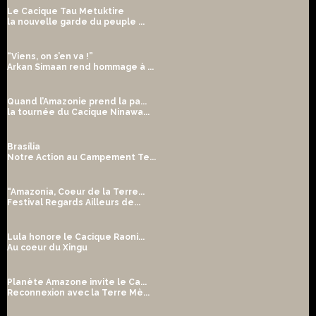
Le Cacique Tau Metuktire
la nouvelle garde du peuple ...
“Viens, on s’en va !”
Arkan Simaan rend hommage à ...
Quand l’Amazonie prend la pa...
la tournée du Cacique Ninawa...
Brasília
Notre Action au Campement Te...
“Amazonia, Coeur de la Terre...
Festival Regards Ailleurs de...
Lula honore le Cacique Raoni...
Au coeur du Xingu
Planète Amazone invite le Ca...
Reconnexion avec la Terre Mè...