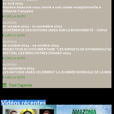
22 avril 2025
Planète Amazone vous convie à une soirée exceptionnelle à
l’Alliance Française
LIRE LA SUITE
[AGENDA]
27 octobre 2024 - 01 novembre 2024
CONFÉRENCE DES NATIONS UNIES SUR LA BIODIVERSITÉ - COP16
LIRE LA SUITE
[AGENDA]
08 octobre 2024 - 09 octobre 2024
PROJECTION DU DOCUMENTAIRE “LES ENFANTS DE KATMANDOU”AU
FESTIVAL LES RENCONTRES D’ANAKO 2024
LIRE LA SUITE
[AGENDA]
26 septembre 2024
LES NATIONS UNIES CÉLÈBRENT LA JOURNÉE MONDIALE DE LA MER
LIRE LA SUITE
Tout l'agenda
Vidéos récentes