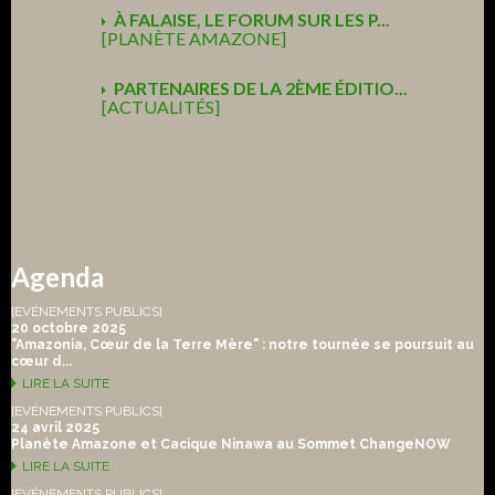
À FALAISE, LE FORUM SUR LES P...
[PLANÈTE AMAZONE]
PARTENAIRES DE LA 2ÈME ÉDITIO...
[ACTUALITÉS]
Agenda
[EVÉNEMENTS PUBLICS]
20 octobre 2025
"Amazonia, Cœur de la Terre Mère" : notre tournée se poursuit au
cœur d...
LIRE LA SUITE
[EVÉNEMENTS PUBLICS]
24 avril 2025
Planète Amazone et Cacique Ninawa au Sommet ChangeNOW
LIRE LA SUITE
[EVÉNEMENTS PUBLICS]