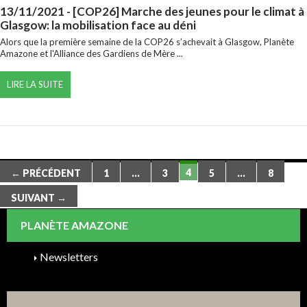
13/11/2021
- [COP26] Marche des jeunes pour le climat à
Glasgow: la mobilisation face au déni
Alors que la première semaine de la COP26 s’achevait à Glasgow, Planète
Amazone et l'Alliance des Gardiens de Mère ...
LIRE LA SUITE
Navigation
4
← PRÉCÉDENT
1
…
3
5
…
8
des
SUIVANT →
articles
PLANÈTE AMAZONE
Newsletters