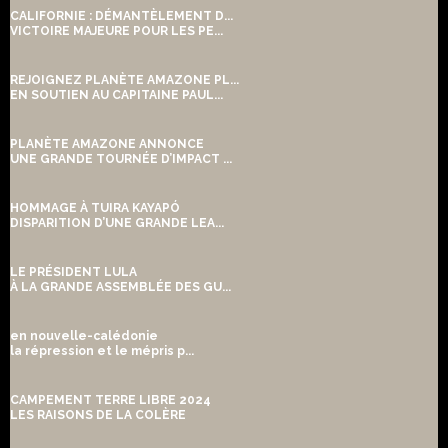
CALIFORNIE : DÉMANTÈLEMENT D...
VICTOIRE MAJEURE POUR LES PE...
REJOIGNEZ PLANÈTE AMAZONE PL...
EN SOUTIEN AU CAPITAINE PAUL...
PLANÈTE AMAZONE ANNONCE
UNE GRANDE TOURNÉE D’IMPACT ...
HOMMAGE À TUIRA KAYAPÓ
DISPARITION D’UNE GRANDE LEA...
LE PRÉSIDENT LULA
À LA GRANDE ASSEMBLÉE DES GU...
en nouvelle-calédonie
la répression et le mépris p...
CAMPEMENT TERRE LIBRE 2024
LES RAISONS DE LA COLÈRE