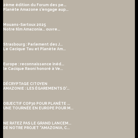
2ème édition du Forum des pe...
Planète Amazone s'engage aup...
Mouans-Sartoux 2025
Notre film Amazonia... ouvre...
Strasbourg : Parlement des J...
Le Cacique Tau et Planète Am...
Europe : reconnaissance inéd...
le Cacique Raoni honoré à Ve...
DÉCRYPTAGE CITOYEN
AMAZONIE : LES ÉGAREMENTS D'...
OBJECTIF COP30 POUR PLANÈTE ...
UNE TOURNÉE EN EUROPE POUR M...
NE RATEZ PAS LE GRAND LANCEM...
DE NOTRE PROJET “AMAZONIA, C...