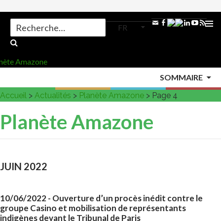
Search
FR
for:
ALLER
AU
MENU
CONTENU
SOMMAIRE
PRINCI
Accueil
>
Actualités
>
Planète Amazone
>
Page 4
Planète Amazone
JUIN 2022
10/06/2022
- Ouverture d’un procès inédit contre le
groupe Casino et mobilisation de représentants
indigènes devant le Tribunal de Paris