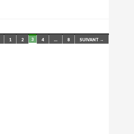
3
1
2
4
…
8
SUIVANT →