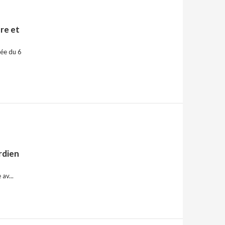
re et
lée du 6
rdien
av...