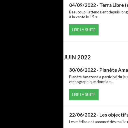
04/09/2022
- Terra Libre 
Beaucoup l'attendaient depuis longt
à la vente le 15 s...
LIRE LA SUITE
JUIN 2022
30/06/2022
- Planète Ama
Planète Amazone a participé du jeud
ethnographique dont la t...
LIRE LA SUITE
22/06/2022
- Les objectif
Les médias ont annoncé dès mai le r