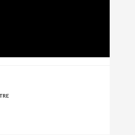
e
station.
TRE