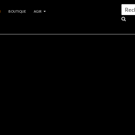
Search
N
BOUTIQUE
AGIR
for:
 Amazone
>
Page 3
azone
SION AU BRÉSIL AU SEIN D’UNE COALITION EN SOUTIE
teur et président de Planète Amazone Gert-Peter Bruch, la co-fondatrice de