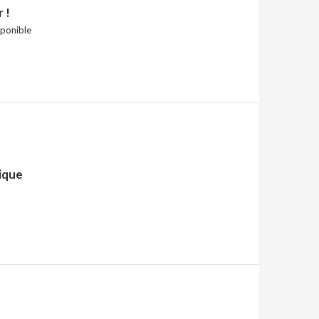
 !
sponible
ique