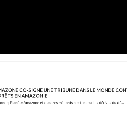
 européenne contre la déforestation : victoire ou nouvell
n a adopté une loi pour interdire l'importation de produits issus de la défore
MAZONE CO-SIGNE UNE TRIBUNE DANS LE MONDE CON
ORÊTS EN AMAZONIE
onde, Planète Amazone et d’autres militants alertent sur les dérives du dé...