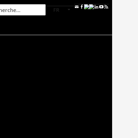
FR
N AUX
 Stop