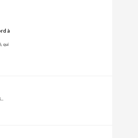
rd à
, qui
..