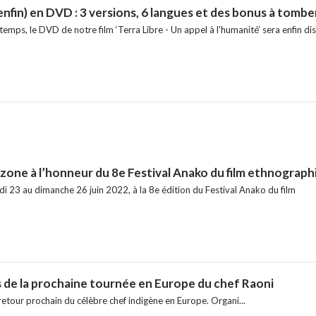
(enfin) en DVD : 3 versions, 6 langues et des bonus à tomber
emps, le DVD de notre film ‘Terra Libre - Un appel à l'humanité’ sera enfin di
zone à l’honneur du 8e Festival Anako du film ethnograph
i 23 au dimanche 26 juin 2022, à la 8e édition du Festival Anako du film
s de la prochaine tournée en Europe du chef Raoni
etour prochain du célèbre chef indigène en Europe. Organi...