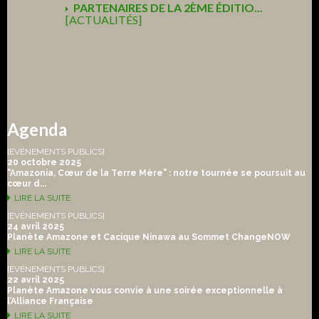
PARTENAIRES DE LA 2ÈME ÉDITIO...
[ACTUALITÉS]
Agenda
[EVÉNEMENTS PUBLICS]
20 octobre 2025
"Amazonia, Cœur de la Terre Mère" : notre tournée se poursuit au
cœur d...
LIRE LA SUITE
[EVÉNEMENTS PUBLICS]
24 avril 2025
Planète Amazone et Cacique Ninawa au Sommet ChangeNOW
LIRE LA SUITE
[EVÉNEMENTS PUBLICS]
22 avril 2025
Planète Amazone vous convie à une soirée exceptionnelle à
l’Alliance Française
LIRE LA SUITE