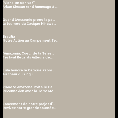
“Viens, on s’en va !”
Arkan Simaan rend hommage à ...
Quand l’Amazonie prend la pa...
la tournée du Cacique Ninawa...
Brasília
Notre Action au Campement Te...
“Amazonia, Coeur de la Terre...
Festival Regards Ailleurs de...
Lula honore le Cacique Raoni...
Au coeur du Xingu
Planète Amazone invite le Ca...
Reconnexion avec la Terre Mè...
Lancement de notre projet d'...
Revivez notre grande tournée...