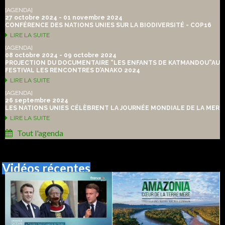
[AGENDA]
27 octobre 2024 - 01 novembre 2024
CONFÉRENCE DES NATIONS UNIES SUR LA BIODIVERSITÉ - COP16
LIRE LA SUITE
[AGENDA]
08 octobre 2024 - 09 octobre 2024
PROJECTION DU DOCUMENTAIRE “LES ENFANTS DE KATMANDOU”AU
FESTIVAL LES RENCONTRES D’ANAKO 2024
LIRE LA SUITE
[AGENDA]
26 septembre 2024
LES NATIONS UNIES CÉLÈBRENT LA JOURNÉE MONDIALE DE LA MER
LIRE LA SUITE
Tout l'agenda
Vidéos récentes