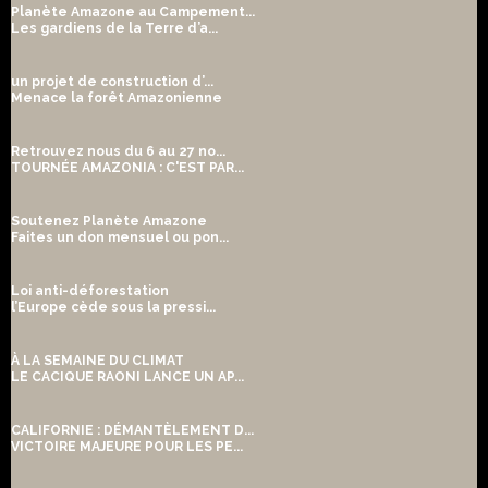
Planète Amazone au Campement...
Les gardiens de la Terre d’a...
un projet de construction d’...
Menace la forêt Amazonienne
Retrouvez nous du 6 au 27 no...
TOURNÉE AMAZONIA : C'EST PAR...
Soutenez Planète Amazone
Faites un don mensuel ou pon...
Loi anti-déforestation
l’Europe cède sous la pressi...
À LA SEMAINE DU CLIMAT
LE CACIQUE RAONI LANCE UN AP...
CALIFORNIE : DÉMANTÈLEMENT D...
VICTOIRE MAJEURE POUR LES PE...