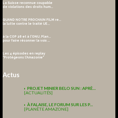
La Suisse reconnue coupable
de violations des droits hum...
QUAND NOTRE PROCHAIN FILM re...
la lutte contre le traité UE...
à la COP 28 et à l'ONU, Plan...
pour faire résonner la voix ...
Les 4 épisodes en replay
"Protégeons l'Amazonie"
Actus
PROJET MINIER BELO SUN : APRÈ...
[ACTUALITÉS]
À FALAISE, LE FORUM SUR LES P...
[PLANÈTE AMAZONE]