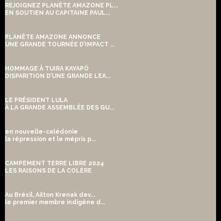
REJOIGNEZ PLANÈTE AMAZONE PL...
EN SOUTIEN AU CAPITAINE PAUL...
PLANÈTE AMAZONE ANNONCE
UNE GRANDE TOURNÉE D’IMPACT ...
HOMMAGE À TUIRA KAYAPÓ
DISPARITION D’UNE GRANDE LEA...
LE PRÉSIDENT LULA
À LA GRANDE ASSEMBLÉE DES GU...
en nouvelle-calédonie
la répression et le mépris p...
CAMPEMENT TERRE LIBRE 2024
LES RAISONS DE LA COLÈRE
Au Brésil, Ailton Krenak dev...
le premier membre indigène d...