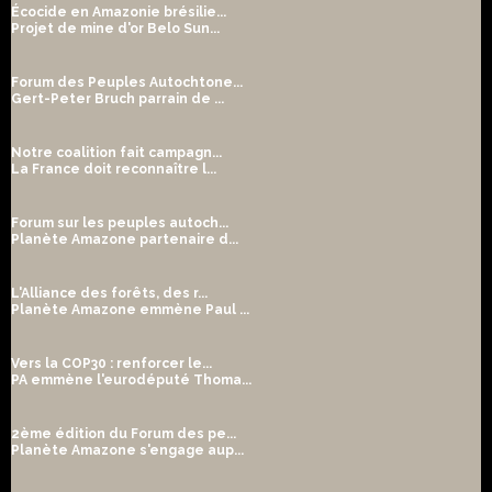
Écocide en Amazonie brésilie...
Projet de mine d'or Belo Sun...
Forum des Peuples Autochtone...
Gert-Peter Bruch parrain de ...
Notre coalition fait campagn...
La France doit reconnaître l...
Forum sur les peuples autoch...
Planète Amazone partenaire d...
L'Alliance des forêts, des r...
Planète Amazone emmène Paul ...
Vers la COP30 : renforcer le...
PA emmène l'eurodéputé Thoma...
2ème édition du Forum des pe...
Planète Amazone s'engage aup...