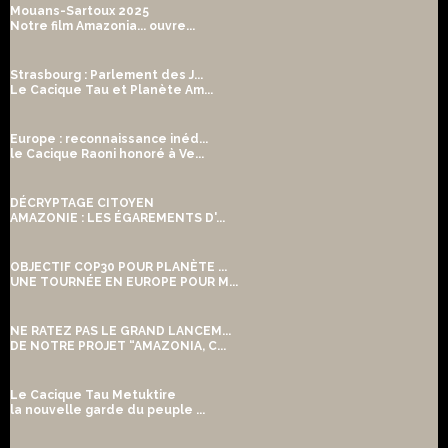
Mouans-Sartoux 2025
Notre film Amazonia... ouvre...
Strasbourg : Parlement des J...
Le Cacique Tau et Planète Am...
Europe : reconnaissance inéd...
le Cacique Raoni honoré à Ve...
DÉCRYPTAGE CITOYEN
AMAZONIE : LES ÉGAREMENTS D'...
OBJECTIF COP30 POUR PLANÈTE ...
UNE TOURNÉE EN EUROPE POUR M...
NE RATEZ PAS LE GRAND LANCEM...
DE NOTRE PROJET “AMAZONIA, C...
Le Cacique Tau Metuktire
la nouvelle garde du peuple ...