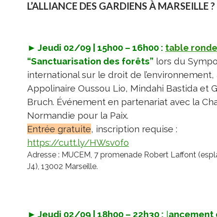
L’ALLIANCE DES GARDIENS À MARSEILLE ?
► Jeudi 02/09 | 15h00 – 16h00 :
table rond
“Sanctuarisation des forêts”
lors du Symp
international sur le droit de l’environnement,
Appolinaire Oussou Lio, Mindahi Bastida et 
Bruch. Événement en partenariat avec la Cha
Normandie pour la Paix.
Entrée gratuite
, inscription requise :
https://cutt.ly/HWsv0fo
Adresse : MUCEM, 7 promenade Robert Laffont (esp
J4), 13002 Marseille.
► Jeudi 02/09 | 18h00 – 22h30 :
l
ancement 