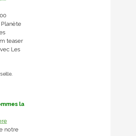
h00
 Planète
des
lm teaser
avec Les
eille.
ommes la
ère
de notre