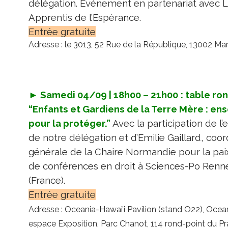
délégation. Événement en partenariat avec 
Apprentis de l’Espérance
.
Entrée gratuite
Adresse : le 3013, 52 Rue de la République, 13002 Mars
► Samedi 04/09 |
18h00 – 21h00
:
table ro
“Enfants et Gardiens de la Terre Mère : e
pour la protéger.”
Avec la participation de l
de notre délégation et d’Emilie Gaillard, coor
générale de la Chaire Normandie pour la pai
de conférences en droit à Sciences-Po Renn
(France).
Entrée gratuite
Adresse : Oceania-Hawai’i Pavilion (stand O22), Ocean
espace Exposition, Parc Chanot, 114 rond-point du P