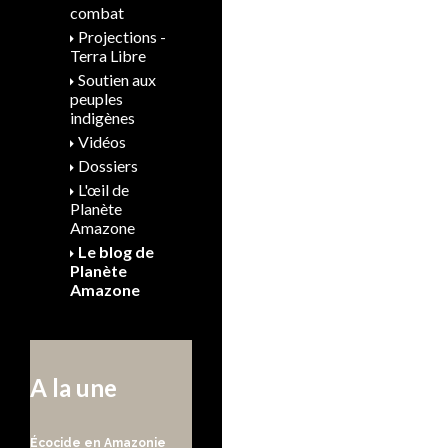
combat
Projections -
Terra Libre
Soutien aux
peuples
indigènes
Vidéos
Dossiers
L'œil de
Planète
Amazone
Le blog de
Planète
Amazone
A la une
Écocide en Amazonie