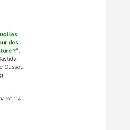
uoi les
our des
ture ?”
.
Bastida,
re Oussou
ng
hanot, 114