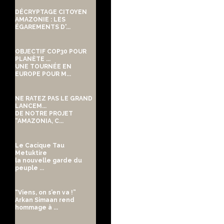
DÉCRYPTAGE CITOYEN
AMAZONIE : LES
ÉGAREMENTS D'...
OBJECTIF COP30 POUR
PLANÈTE ...
UNE TOURNÉE EN
EUROPE POUR M...
NE RATEZ PAS LE GRAND
LANCEM...
DE NOTRE PROJET
“AMAZONIA, C...
Le Cacique Tau
Metuktire
la nouvelle garde du
peuple ...
“Viens, on s’en va !”
Arkan Simaan rend
hommage à ...