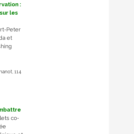
vation :
sur les
t-Peter
da et
shing
hanot, 114
ombattre
lets co-
tée