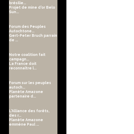
brésilie...
Projet de mine d'or Belo
Sun...
Forum des Peuples
Autochtone...
Gert-Peter Bruch parrain
de ...
Notre coalition fait
campagn...
La France doit
reconnaître l...
Forum sur les peuples
autoch...
Planète Amazone
partenaire d...
L'Alliance des forêts,
des r...
Planète Amazone
emmène Paul ...