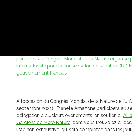
Planète Amazone sera présente à Marseille, du 2 
septembre 2021 au sein d’une puissante délégation de 
des Gardiens de Mère Nature (Tom Goldtooth, Mindah
Appolinaire Oussou Lio et Gert-Peter Bruch), renforc
Mirian Cisneros, du peuple Kichwa de Sarayaku, de la
Esmeralda de Belgique et de Youth For Climate Belgi
participer au Congrès Mondial de la Nature organisé p
internationale pour la conservation de la nature (UICN)
gouvernement français.
À l’occasion du Congrès Mondial de la Nature de l’UIC
septembre 2021) , Planète Amazone participera au se
délégation à plusieurs événements, en soutien à l’
Alli
Gardiens de Mère Nature,
dont vous trouverez ci-de
liste non exhaustive, qui sera complétée dans les jours