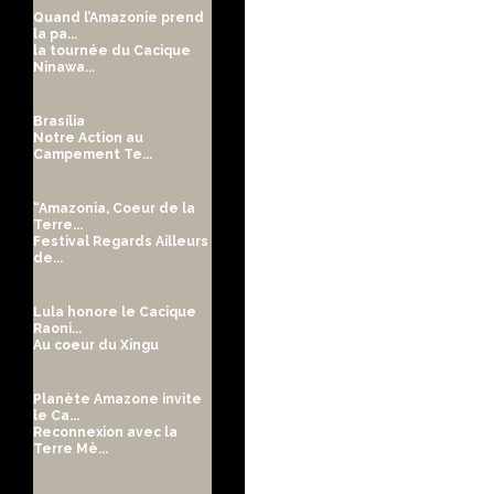
Quand l’Amazonie prend
la pa...
la tournée du Cacique
Ninawa...
Brasília
Notre Action au
Campement Te...
“Amazonia, Coeur de la
Terre...
Festival Regards Ailleurs
de...
Lula honore le Cacique
Raoni...
Au coeur du Xingu
Planète Amazone invite
le Ca...
Reconnexion avec la
Terre Mè...