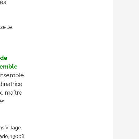
Les
eille.
nde
nsemble
’ensemble
dinatrice
x, maître
es
s Village,
rado, 13008