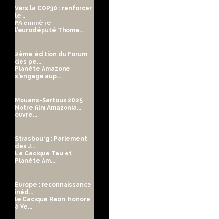
Vers la COP30 : renforcer
le...
PA emmène
l'eurodéputé Thoma...
2ème édition du Forum
des pe...
Planète Amazone
s'engage aup...
Mouans-Sartoux 2025
Notre film Amazonia...
ouvre...
Strasbourg : Parlement
des J...
Le Cacique Tau et
Planète Am...
Europe : reconnaissance
inéd...
le Cacique Raoni honoré
à Ve...