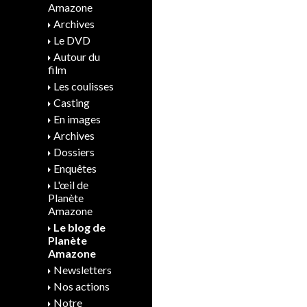
Amazone
Archives
Le DVD
Autour du
film
Les coulisses
Casting
En images
Archives
Dossiers
Enquêtes
L'œil de
Planète
Amazone
Le blog de
Planète
Amazone
Newsletters
Nos actions
Notre