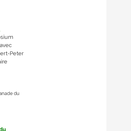
e
osium
 avec
Gert-Peter
ire
lanade du
du