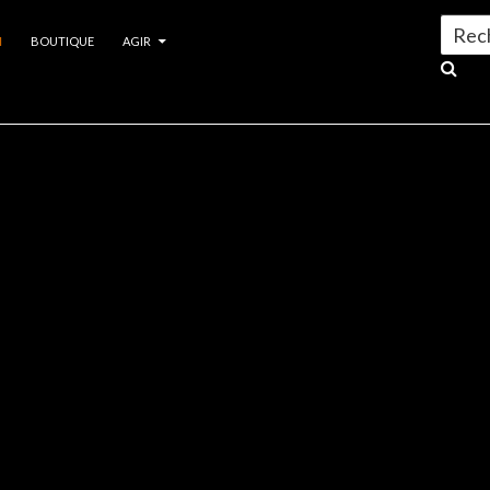
Search
N
BOUTIQUE
AGIR
for:
 Amazone
>
14
PLANÈTE AMAZONE
,
ACTUALITÉS
,
LE BLOG DE PLANÈ
AOÛT 2021
BÉATRICE FIDALGO
CONGRÈS DE LA NATURE
MARSEILLE : PLANÈTE
AMAZONE À L’HEURE DES
GARDIENS DE LA TERRE