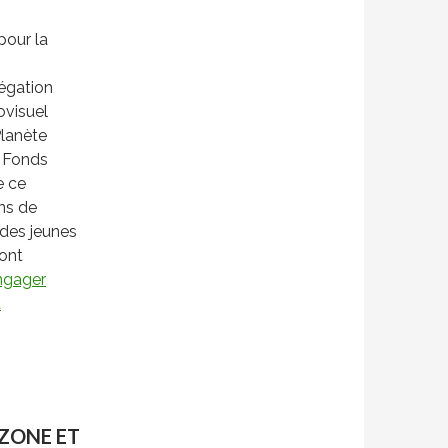
pour la
légation
ovisuel
Planète
e Fonds
e ce
ns de
 des jeunes
 ont
engager
t
ZONE ET