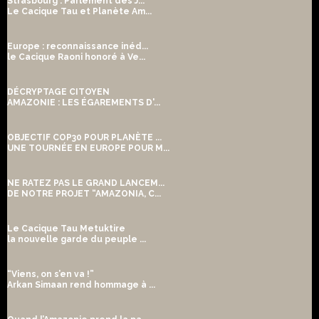
Strasbourg : Parlement des J...
Le Cacique Tau et Planète Am...
Europe : reconnaissance inéd...
le Cacique Raoni honoré à Ve...
DÉCRYPTAGE CITOYEN
AMAZONIE : LES ÉGAREMENTS D'...
OBJECTIF COP30 POUR PLANÈTE ...
UNE TOURNÉE EN EUROPE POUR M...
NE RATEZ PAS LE GRAND LANCEM...
DE NOTRE PROJET “AMAZONIA, C...
Le Cacique Tau Metuktire
la nouvelle garde du peuple ...
“Viens, on s’en va !”
Arkan Simaan rend hommage à ...