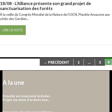
18/08
- L’Alliance présente son grand projet de
sanctuarisation des forêts
À la veille du Congrès Mondial de la Nature de l’UICN, Planète Amazone aux
côtés des Gardien...
LIRE LA SUITE
Navigation
4
← PRÉCÉDENT
1
…
3
des
articles
A la une
Écocide en Amazonie brésilie...
Projet de mine d'or Belo Sun...