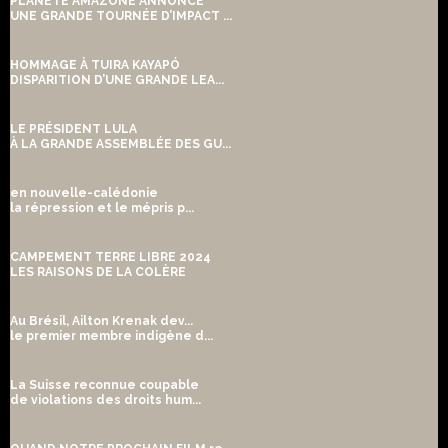
PLANÈTE AMAZONE ANNONCE
UNE GRANDE TOURNÉE D’IMPACT ...
HOMMAGE À TUIRA KAYAPÓ
DISPARITION D’UNE GRANDE LEA...
LE PRÉSIDENT LULA
À LA GRANDE ASSEMBLÉE DES GU...
en nouvelle-calédonie
la répression et le mépris p...
CAMPEMENT TERRE LIBRE 2024
LES RAISONS DE LA COLÈRE
Au Brésil, Ailton Krenak dev...
le premier membre indigène d...
La Suisse reconnue coupable
de violations des droits hum...