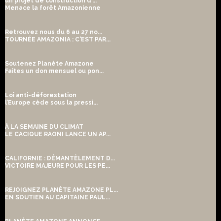
un projet de construction d’...
Menace la forêt Amazonienne
Retrouvez nous du 6 au 27 no...
TOURNÉE AMAZONIA : C'EST PAR...
Soutenez Planète Amazone
Faites un don mensuel ou pon...
Loi anti-déforestation
l’Europe cède sous la pressi...
À LA SEMAINE DU CLIMAT
LE CACIQUE RAONI LANCE UN AP...
CALIFORNIE : DÉMANTÈLEMENT D...
VICTOIRE MAJEURE POUR LES PE...
REJOIGNEZ PLANÈTE AMAZONE PL...
EN SOUTIEN AU CAPITAINE PAUL...