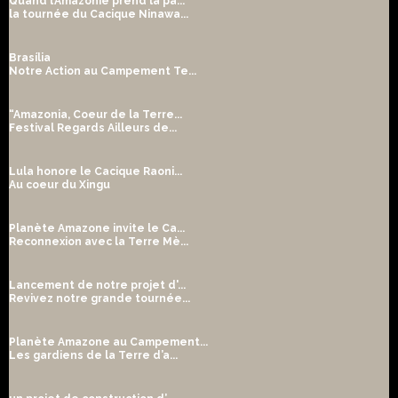
Quand l’Amazonie prend la pa...
la tournée du Cacique Ninawa...
Brasília
Notre Action au Campement Te...
“Amazonia, Coeur de la Terre...
Festival Regards Ailleurs de...
Lula honore le Cacique Raoni...
Au coeur du Xingu
Planète Amazone invite le Ca...
Reconnexion avec la Terre Mè...
Lancement de notre projet d'...
Revivez notre grande tournée...
Planète Amazone au Campement...
Les gardiens de la Terre d’a...