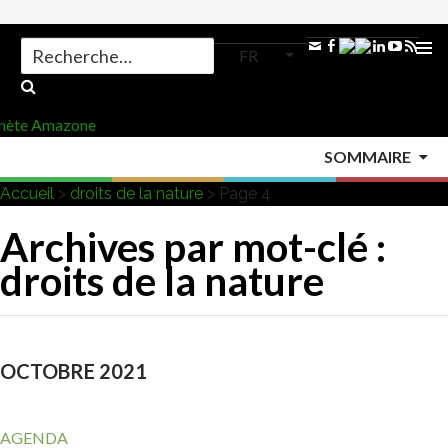
Search
FR
for:
ALLER
AU
MENU
CONTENU
SOMMAIRE
PRINCI
Accueil
>
droits de la nature
>
Page 4
Archives par mot-clé :
droits de la nature
OCTOBRE 2021
AGENDA