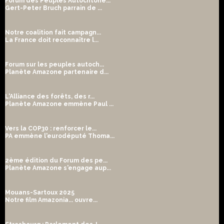
Forum des Peuples Autochtone...
Gert-Peter Bruch parrain de ...
Notre coalition fait campagn...
La France doit reconnaître l...
Forum sur les peuples autoch...
Planète Amazone partenaire d...
L'Alliance des forêts, des r...
Planète Amazone emmène Paul ...
Vers la COP30 : renforcer le...
PA emmène l'eurodéputé Thoma...
2ème édition du Forum des pe...
Planète Amazone s'engage aup...
Mouans-Sartoux 2025
Notre film Amazonia... ouvre...