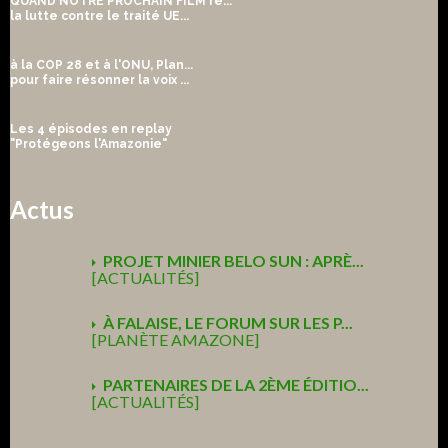
QUAND NOTRE PROCHAIN FILM re...
la lutte contre le traité UE...
à la COP 28 et à l'ONU, Plan...
pour faire résonner la voix ...
Les 4 épisodes en replay
"Protégeons l'Amazonie"
Actus
PROJET MINIER BELO SUN : APRÈ...
[ACTUALITÉS]
À FALAISE, LE FORUM SUR LES P...
[PLANÈTE AMAZONE]
PARTENAIRES DE LA 2ÈME ÉDITIO...
[ACTUALITÉS]