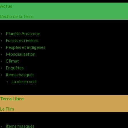
Actus
L'écho de la Terre
Planète Amazone
Forêts et rivières
Peuples et indigènes
Mondialisation
Climat
Enquêtes
items masqués
La vie en vert
Terra Libre
Le Film
items masqués