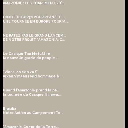
AMAZONIE : LES ÉGAREMENTS D'...
OBJECTIF COP30 POUR PLANÈTE ...
UNE TOURNÉE EN EUROPE POUR M...
NE RATEZ PAS LE GRAND LANCEM...
DE NOTRE PROJET “AMAZONIA, C...
Le Cacique Tau Metuktire
la nouvelle garde du peuple ...
“Viens, on s’en va !”
Arkan Simaan rend hommage à ...
Quand l’Amazonie prend la pa...
la tournée du Cacique Ninawa...
Brasília
Notre Action au Campement Te...
“Amazonia, Coeur de la Terre...