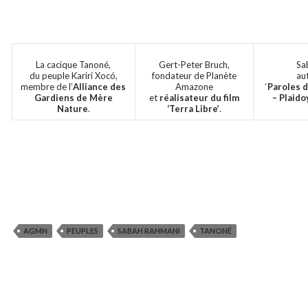
La cacique Tanoné,
Gert-Peter Bruch,
Sa
du peuple Kariri Xocó,
fondateur de Planète
au
membre de l’
Alliance des
Amazone
‘
Paroles 
Gardiens de Mère
et
réalisateur du film
– Plaido
Nature
.
‘Terra Libre’
.
AGMN
PEUPLES
SABAH RAHMANI
TANONÉ