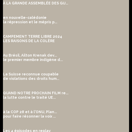
À LA GRANDE ASSEMBLÉE DES GU...
en nouvelle-calédonie
la répression et le mépris p...
CAMPEMENT TERRE LIBRE 2024
LES RAISONS DE LA COLÈRE
Au Brésil, Ailton Krenak dev...
le premier membre indigène d...
La Suisse reconnue coupable
de violations des droits hum...
QUAND NOTRE PROCHAIN FILM re...
la lutte contre le traité UE...
à la COP 28 et à l'ONU, Plan...
pour faire résonner la voix ...
Les 4 épisodes en replay