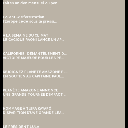
Faites un don mensuel ou pon...
Loi anti-déforestation
l’Europe cède sous la pressi...
À LA SEMAINE DU CLIMAT
LE CACIQUE RAONI LANCE UN AP...
CALIFORNIE : DÉMANTÈLEMENT D...
VICTOIRE MAJEURE POUR LES PE...
REJOIGNEZ PLANÈTE AMAZONE PL...
EN SOUTIEN AU CAPITAINE PAUL...
PLANÈTE AMAZONE ANNONCE
UNE GRANDE TOURNÉE D’IMPACT ...
HOMMAGE À TUIRA KAYAPÓ
DISPARITION D’UNE GRANDE LEA...
LE PRÉSIDENT LULA