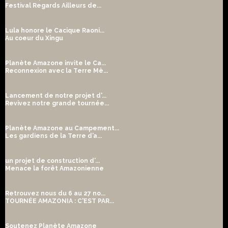
Festival Regards Ailleurs de...
Lula honore le Cacique Raoni...
Au coeur du Xingu
Planète Amazone invite le Ca...
Reconnexion avec la Terre Mè...
Lancement de notre projet d'...
Revivez notre grande tournée...
Planète Amazone au Campement...
Les gardiens de la Terre d’a...
un projet de construction d’...
Menace la forêt Amazonienne
Retrouvez nous du 6 au 27 no...
TOURNÉE AMAZONIA : C'EST PAR...
Soutenez Planète Amazone