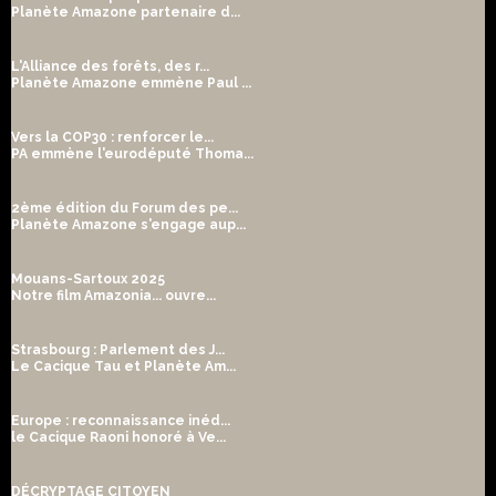
Planète Amazone partenaire d...
L'Alliance des forêts, des r...
Planète Amazone emmène Paul ...
Vers la COP30 : renforcer le...
PA emmène l'eurodéputé Thoma...
2ème édition du Forum des pe...
Planète Amazone s'engage aup...
Mouans-Sartoux 2025
Notre film Amazonia... ouvre...
Strasbourg : Parlement des J...
Le Cacique Tau et Planète Am...
Europe : reconnaissance inéd...
le Cacique Raoni honoré à Ve...
DÉCRYPTAGE CITOYEN