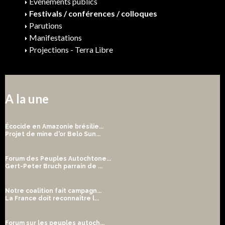
Evénements publics
Festivals / conférences / colloques
Parutions
Manifestations
Projections - Terra Libre
A la une
Écocide en Amazonie brésilie...
Projet de mine d'or Belo Sun...
Forum des Peuples Autochtone...
Gert-Peter Bruch parrain de ...
Notre coalition fait campagn...
La France doit reconnaître l...
Forum sur les peuples autoch...