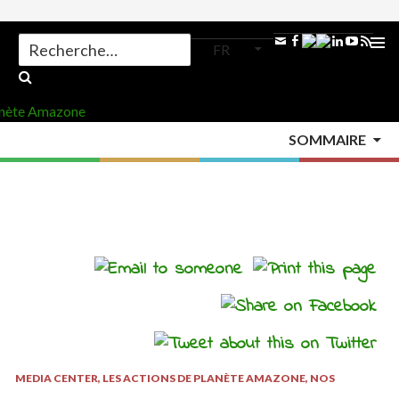
Search
FR
for:
ALLER
AU
MENU
CONTENU
SOMMAIRE
PRINCI
Accueil
>
Media Center
>
MEDIA CENTER
,
LES ACTIONS DE PLANÈTE AMAZONE
,
NOS