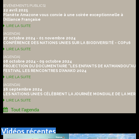
[EVÉNEMENTS PUBLICS]
22 avril 2025
Planète Amazone vous convie à une soirée exceptionnelle à
l’Alliance Française
LIRE LA SUITE
[AGENDA]
27 octobre 2024 - 01 novembre 2024
CONFÉRENCE DES NATIONS UNIES SUR LA BIODIVERSITÉ - COP16
LIRE LA SUITE
[AGENDA]
08 octobre 2024 - 09 octobre 2024
PROJECTION DU DOCUMENTAIRE “LES ENFANTS DE KATMANDOU”AU
FESTIVAL LES RENCONTRES D’ANAKO 2024
LIRE LA SUITE
[AGENDA]
26 septembre 2024
LES NATIONS UNIES CÉLÈBRENT LA JOURNÉE MONDIALE DE LA MER
LIRE LA SUITE
Tout l'agenda
Vidéos récentes