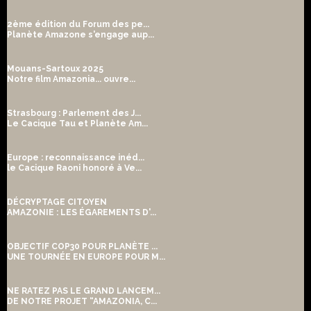
2ème édition du Forum des pe...
Planète Amazone s'engage aup...
Mouans-Sartoux 2025
Notre film Amazonia... ouvre...
Strasbourg : Parlement des J...
Le Cacique Tau et Planète Am...
Europe : reconnaissance inéd...
le Cacique Raoni honoré à Ve...
DÉCRYPTAGE CITOYEN
AMAZONIE : LES ÉGAREMENTS D'...
OBJECTIF COP30 POUR PLANÈTE ...
UNE TOURNÉE EN EUROPE POUR M...
NE RATEZ PAS LE GRAND LANCEM...
DE NOTRE PROJET “AMAZONIA, C...