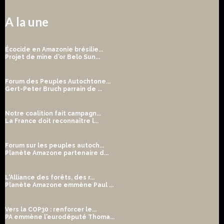
A la une
Écocide en Amazonie brésilie...
Projet de mine d'or Belo Sun...
Forum des Peuples Autochtone...
Gert-Peter Bruch parrain de ...
Notre coalition fait campagn...
La France doit reconnaître l...
Forum sur les peuples autoch...
Planète Amazone partenaire d...
L'Alliance des forêts, des r...
Planète Amazone emmène Paul ...
Vers la COP30 : renforcer le...
PA emmène l'eurodéputé Thoma...