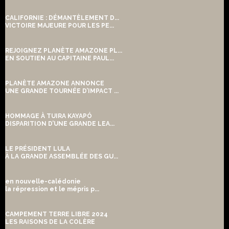
CALIFORNIE : DÉMANTÈLEMENT D...
VICTOIRE MAJEURE POUR LES PE...
REJOIGNEZ PLANÈTE AMAZONE PL...
EN SOUTIEN AU CAPITAINE PAUL...
PLANÈTE AMAZONE ANNONCE
UNE GRANDE TOURNÉE D’IMPACT ...
HOMMAGE À TUIRA KAYAPÓ
DISPARITION D’UNE GRANDE LEA...
LE PRÉSIDENT LULA
À LA GRANDE ASSEMBLÉE DES GU...
en nouvelle-calédonie
la répression et le mépris p...
CAMPEMENT TERRE LIBRE 2024
LES RAISONS DE LA COLÈRE