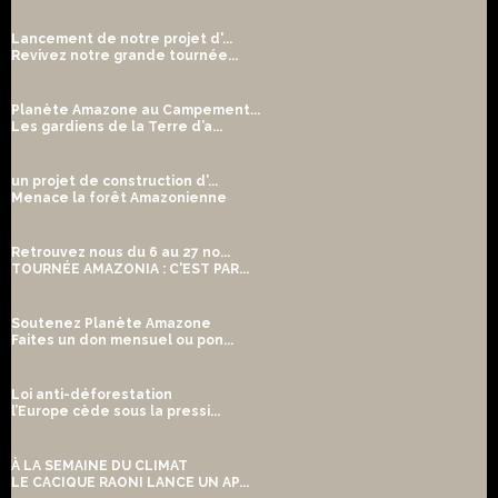
Lancement de notre projet d'...
Revivez notre grande tournée...
Planète Amazone au Campement...
Les gardiens de la Terre d’a...
un projet de construction d’...
Menace la forêt Amazonienne
Retrouvez nous du 6 au 27 no...
TOURNÉE AMAZONIA : C'EST PAR...
Soutenez Planète Amazone
Faites un don mensuel ou pon...
Loi anti-déforestation
l’Europe cède sous la pressi...
À LA SEMAINE DU CLIMAT
LE CACIQUE RAONI LANCE UN AP...