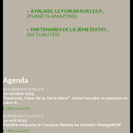
À FALAISE, LE FORUM SUR LES P...
[PLANÈTE AMAZONE]
PARTENAIRES DE LA 2ÈME ÉDITIO...
[ACTUALITÉS]
Agenda
[EVÉNEMENTS PUBLICS]
20 octobre 2025
"Amazonia, Cœur de la Terre Mère" : notre tournée se poursuit au
cœur d...
LIRE LA SUITE
[EVÉNEMENTS PUBLICS]
24 avril 2025
Planète Amazone et Cacique Ninawa au Sommet ChangeNOW
LIRE LA SUITE