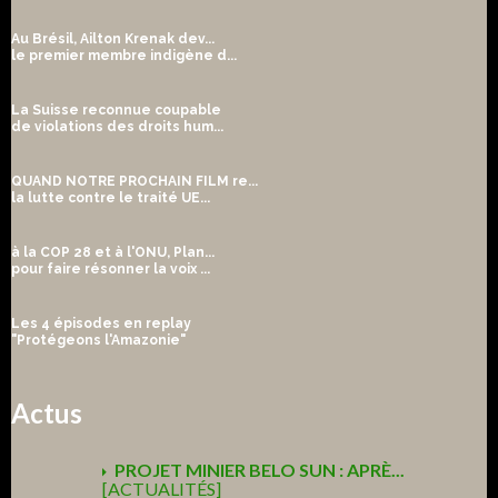
Au Brésil, Ailton Krenak dev...
le premier membre indigène d...
La Suisse reconnue coupable
de violations des droits hum...
QUAND NOTRE PROCHAIN FILM re...
la lutte contre le traité UE...
à la COP 28 et à l'ONU, Plan...
pour faire résonner la voix ...
Les 4 épisodes en replay
"Protégeons l'Amazonie"
Actus
PROJET MINIER BELO SUN : APRÈ...
[ACTUALITÉS]