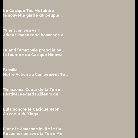
Le Cacique Tau Metuktire
la nouvelle garde du peuple ...
“Viens, on s’en va !”
Arkan Simaan rend hommage à ...
Quand l’Amazonie prend la pa...
la tournée du Cacique Ninawa...
Brasília
Notre Action au Campement Te...
“Amazonia, Coeur de la Terre...
Festival Regards Ailleurs de...
Lula honore le Cacique Raoni...
Au coeur du Xingu
Planète Amazone invite le Ca...
Reconnexion avec la Terre Mè...